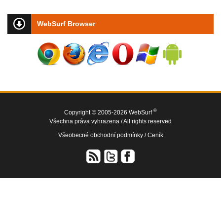
WebSurf Browser
®
Copyright © 2005-2026 WebSurf
Všechna práva vyhrazena / All rights reserved
Všeobecné obchodní podmínky /
Ceník