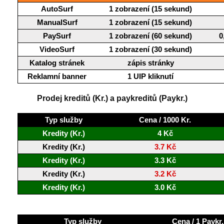
AutoSurf
1 zobrazení (15 sekund)
ManualSurf
1 zobrazení (15 sekund)
PaySurf
1 zobrazení (60 sekund)
0
VideoSurf
1 zobrazení (30 sekund)
Katalog stránek
zápis stránky
Reklamní banner
1 UIP kliknutí
Prodej kreditů (Kr.) a paykreditů (Paykr.)
Typ služby
Cena / 1000 Kr.
Kredity (Kr.)
4 Kč
Kredity (Kr.)
3.7 Kč
Kredity (Kr.)
3.3 Kč
Kredity (Kr.)
3.2 Kč
Kredity (Kr.)
3.0 Kč
Typ služby
Cena / 1 Paykr.