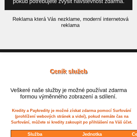
pokud potřebujete zvýšit návštěvnost zdarma.
á
Reklama která Vás nezklame, moderní internetová
reklama
Ceník služeb
Veškeré naše služby je možné používat zdarma
formou výměnného zobrazení a sdílení.
Kredity a Paykredity je možné získat zdarma pomocí Surfování
(prohlížení webových stránek a videí), pokud nemáte čas na
Surfování, můžete si kredity zakoupit po přihlášení na Váš účet.
Služba
Jednotka
Ce