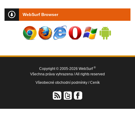
WebSurf Browser
®
Copyright © 2005-2026 WebSurf
Všechna práva vyhrazena / All rights reserved
Všeobecné obchodní podmínky /
Ceník