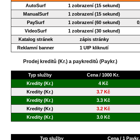
AutoSurf
1 zobrazení (15 sekund)
ManualSurf
1 zobrazení (15 sekund)
PaySurf
1 zobrazení (60 sekund)
0
VideoSurf
1 zobrazení (30 sekund)
Katalog stránek
zápis stránky
Reklamní banner
1 UIP kliknutí
Prodej kreditů (Kr.) a paykreditů (Paykr.)
Typ služby
Cena / 1000 Kr.
Kredity (Kr.)
4 Kč
Kredity (Kr.)
3.7 Kč
Kredity (Kr.)
3.3 Kč
Kredity (Kr.)
3.2 Kč
Kredity (Kr.)
3.0 Kč
Typ služby
Cena / 1 Paykr.