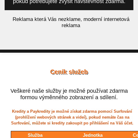
pokud potřebujete zvýšit návštěvnost zdarma.
á
Reklama která Vás nezklame, moderní internetová
reklama
Ceník služeb
Veškeré naše služby je možné používat zdarma
formou výměnného zobrazení a sdílení.
Kredity a Paykredity je možné získat zdarma pomocí Surfování
(prohlížení webových stránek a videí), pokud nemáte čas na
Surfování, můžete si kredity zakoupit po přihlášení na Váš účet.
Služba
Jednotka
Ce