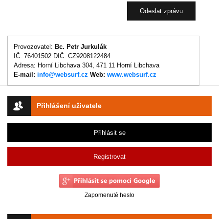
Provozovatel:
Bc. Petr Jurkulák
IČ: 76401502 DIČ: CZ9208122484
Adresa: Horní Libchava 304, 471 11 Horní Libchava
E-mail:
info@websurf.cz
Web:
www.websurf.cz
Přihlášení uživatele
Přihlásit se
Registrovat
Zapomenuté heslo