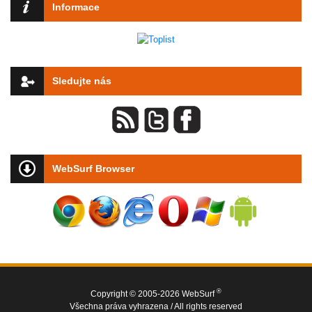
Informace
Sledujte nás
WebSurf Browser
®
Copyright © 2005-2026 WebSurf
Všechna práva vyhrazena / All rights reserved