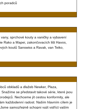
ých poradců
 vany, sprchové kouty a vaničky a vybavení
ie Rako a Mapei, zakončovacích lišt Havos,
hových koutů Sanswiss a Ravak, van Teiko,
robců obkladů a dlažeb Newker, Plaza,
 Snažíme se představit takové série, které jsou
prodejců. Nechceme jít cestou konformity, ale
 Vám každodenní radost. Naším hlavním cílem je
 Jsme samozřejmě schopni vyjít vstříct vaším