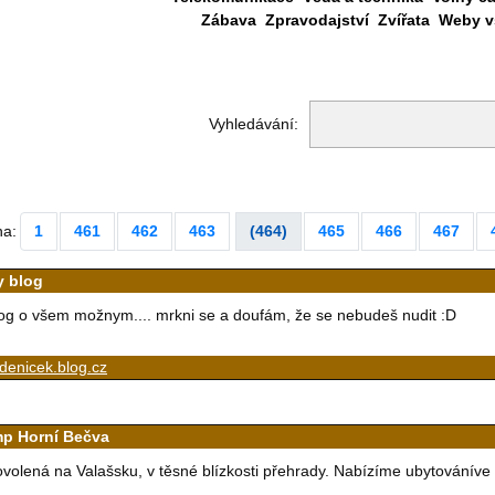
Zábava
Zpravodajství
Zvířata
Weby vš
Vyhledávání:
na:
1
461
462
463
(464)
465
466
467
y blog
og o všem možnym.... mrkni se a doufám, že se nebudeš nudit :D
denicek.blog.cz
p Horní Bečva
volená na Valašsku, v těsné blízkosti přehrady. Nabízíme ubytováníve