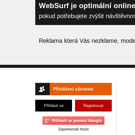
WebSurf je optimální online
pokud potřebujete zvýšit návštěvno
Reklama která Vás nezklame, moder
Přihlášení uživatele
Přihlásit se
Registrovat
Zapomenuté heslo