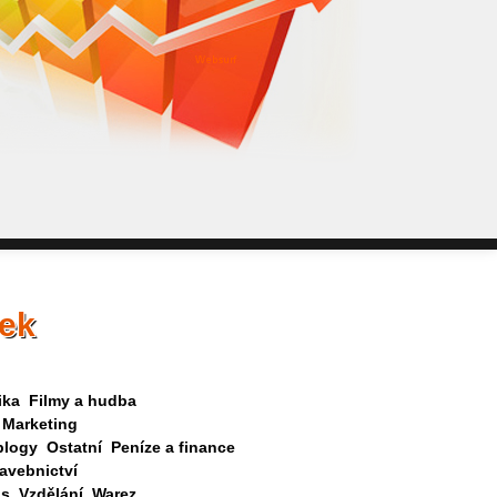
WebSurf j
pokud potře
Reklama kt
nek
ika
Filmy a hudba
Marketing
blogy
Ostatní
Peníze a finance
avebnictví
as
Vzdělání
Warez