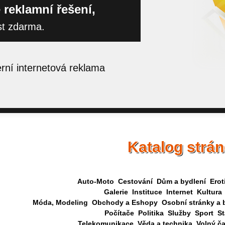
 reklamní řešení,
st zdarma.
ní internetová reklama
Katalog strá
Auto-Moto
Cestování
Dům a bydlení
Erot
Galerie
Instituce
Internet
Kultura
Móda, Modeling
Obchody a Eshopy
Osobní stránky a 
Počítače
Politika
Služby
Sport
St
Telekomunikace
Věda a technika
Volný č