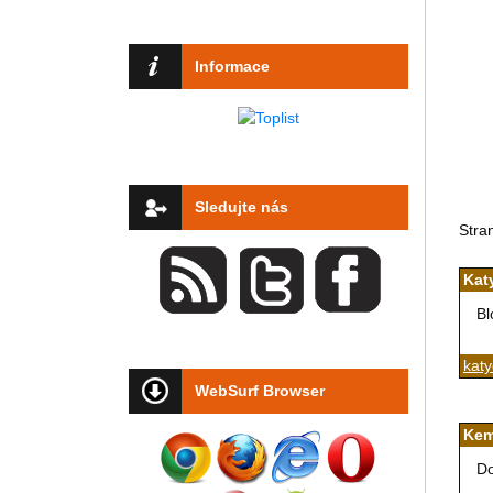
Informace
Sledujte nás
Stra
Kat
Bl
katy
WebSurf Browser
Kem
Do