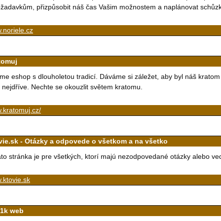
žadavkům, přizpůsobit náš čas Vašim možnostem a naplánovat schůzk
noriele.cz
tomuj
me eshop s dlouholetou tradicí. Dáváme si záležet, aby byl náš kratom v
 nejdříve. Nechte se okouzlit světem kratomu.
.kratomuj.cz/
vie.sk - Otázky a odpovede o všetkom a na všetko
to stránka je pre všetkých, ktorí majú nezodpovedané otázky alebo ve
.ktovie.sk
1k web