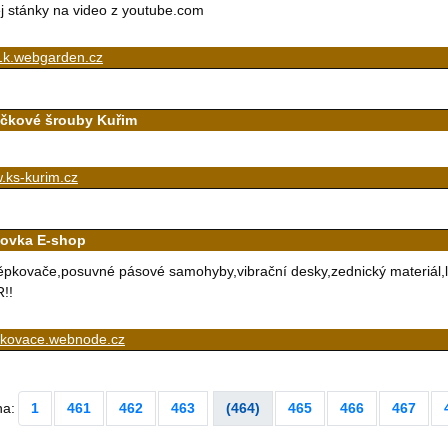
j stánky na video z youtube.com
1k.webgarden.cz
ičkové šrouby Kuřim
.ks-kurim.cz
ovka E-shop
ěpkovače,posuvné pásové samohyby,vibrační desky,zednický materiál,les
!!
pkovace.webnode.cz
na:
1
461
462
463
(464)
465
466
467