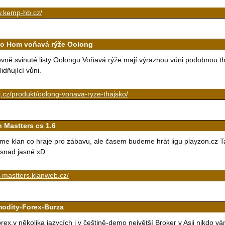
.kemp-hb.cz/
o Hom voňavá rýže Oolong
vně svinuté listy Oolongu Voňavá rýže mají výraznou vůni podobnou th
lidňující vůni.
j.cz/produkt/oolong-vonava-ryze-thajsko/
n Mastters cs 1.6
me klan co hraje pro zábavu, ale časem budeme hrát ligu playzon.cz Ta
 snad jasné xD
-mastters.klanweb.cz/
odity-Forex-Burza
rex,v několika jazycích i v češtině-demo největší Broker v Asii nikdo