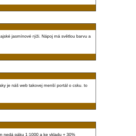
ajské jasmínové rýži. Nápoj má světlou barvu a
ky je náš web takovej menší portál o csku. to
 vám nedá páku 1:1000 a ke vkladu + 30%