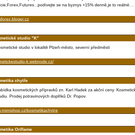
cie,Forex,Futures...podívejte se na byznys +15% denně,je to reálné....
aforex.bloger.cz
metické studio "K"
smetické studio v lokalitě Plzeň-město, severní předměstí
metickestudio-k.webnode.cz/
metika chytře
bídka kosmetických přípravků zn. Karl Hadek za akční ceny. Kosmeti
udiu. Prodej potravinových doplňků Dr. Popov.
.mimishop.cz/kosmetikachytre
metika Oriflame