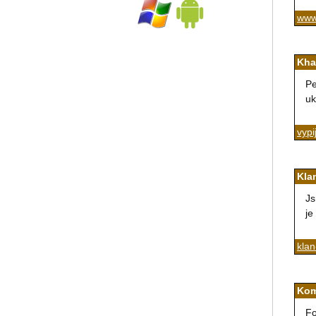
www
Kha
Pe
uk
vypi
Kla
Js
je
klan
Kom
Fo