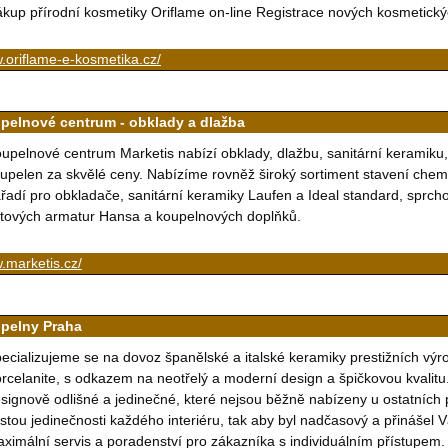
kup přírodní kosmetiky Oriflame on-line Registrace nových kosmetick
oriflame-e-kosmetika.cz/
pelnové centrum - obklady a dlažba
upelnové centrum Marketis nabízí obklady, dlažbu, sanitární keramiku,
upelen za skvělé ceny. Nabízíme rovněž široký sortiment stavení chem
řadí pro obkladače, sanitární keramiky Laufen a Ideal standard, sprc
tových armatur Hansa a koupelnových doplňků.
.marketis.cz/
pelny Praha
ecializujeme se na dovoz španělské a italské keramiky prestižních vý
rcelanite, s odkazem na neotřelý a moderní design a špičkovou kvalitu.
signově odlišné a jedinečné, které nejsou běžně nabízeny u ostatních 
stou jedinečnosti každého interiéru, tak aby byl nadčasový a přinášel
ximální servis a poradenství pro zákazníka s individuálním přístupem.