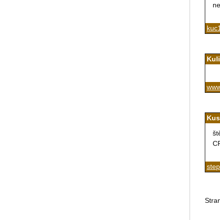
ne
kuc
Kul
www
Kus
št
CR
ste
Stra