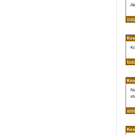
Ak
inst
Kos
Ko
kos
Kos
Na
st
www
Kos