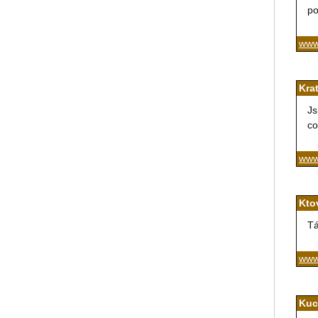
po
www.
Kra
Js
co
www
Kto
Tá
www
Kuc