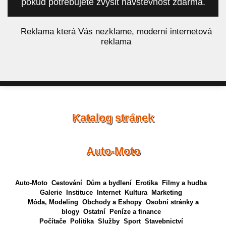
pokud potřebujete zvýšit návštěvnost zdarma.
á
Reklama která Vás nezklame, moderní internetová
reklama
Katalog stránek
Auto-Moto
Auto-Moto
Cestování
Dům a bydlení
Erotika
Filmy a hudba
Galerie
Instituce
Internet
Kultura
Marketing
Móda, Modeling
Obchody a Eshopy
Osobní stránky a
blogy
Ostatní
Peníze a finance
Počítače
Politika
Služby
Sport
Stavebnictví