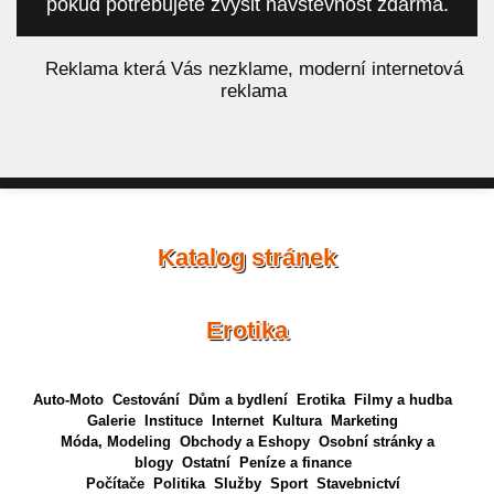
pokud potřebujete zvýšit návštěvnost zdarma.
á
Reklama která Vás nezklame, moderní internetová
reklama
Katalog stránek
Erotika
Auto-Moto
Cestování
Dům a bydlení
Erotika
Filmy a hudba
Galerie
Instituce
Internet
Kultura
Marketing
Móda, Modeling
Obchody a Eshopy
Osobní stránky a
blogy
Ostatní
Peníze a finance
Počítače
Politika
Služby
Sport
Stavebnictví