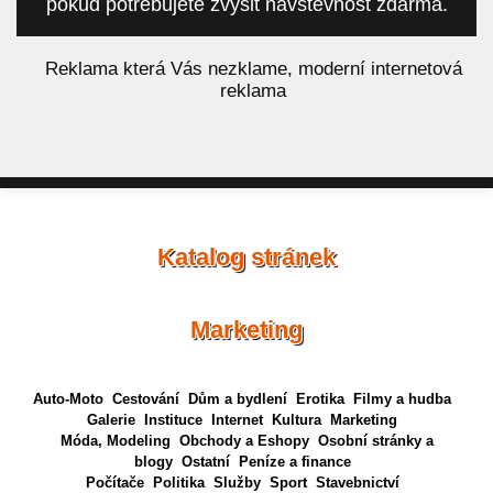
pokud potřebujete zvýšit návštěvnost zdarma.
á
Reklama která Vás nezklame, moderní internetová
reklama
Katalog stránek
Marketing
Auto-Moto
Cestování
Dům a bydlení
Erotika
Filmy a hudba
Galerie
Instituce
Internet
Kultura
Marketing
Móda, Modeling
Obchody a Eshopy
Osobní stránky a
blogy
Ostatní
Peníze a finance
Počítače
Politika
Služby
Sport
Stavebnictví