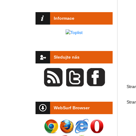
Informace
Sledujte nás
Stra
Stra
WebSurf Browser