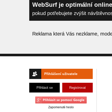
WebSurf je optimální online
pokud potřebujete zvýšit návštěvno
Reklama která Vás nezklame, moder
Přihlášení uživatele
Přihlásit se
Registrovat
Zapomenuté heslo