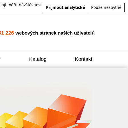
ají měřit návštěvnost.
Přijmout analytické
Pouze nezbytné
51 226
webových stránek našich uživatelů
y
Katalog
Kontakt
Zvýšení
Reklam