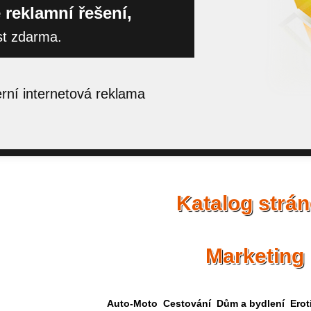
 reklamní řešení,
st zdarma.
ní internetová reklama
Katalog strá
Marketing
Auto-Moto
Cestování
Dům a bydlení
Erot