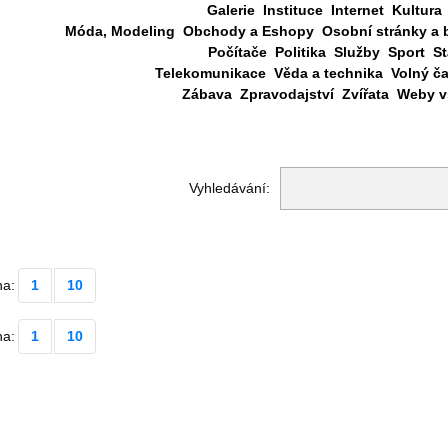
Galerie
Instituce
Internet
Kultura
Móda, Modeling
Obchody a Eshopy
Osobní stránky a 
Počítače
Politika
Služby
Sport
St
Telekomunikace
Věda a technika
Volný č
Zábava
Zpravodajství
Zvířata
Weby vš
Vyhledávání:
na:
1
10
na:
1
10