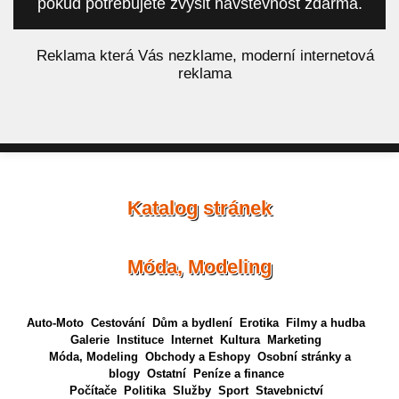
pokud potřebujete zvýšit návštěvnost zdarma.
á
Reklama která Vás nezklame, moderní internetová
reklama
Katalog stránek
Móda, Modeling
Auto-Moto
Cestování
Dům a bydlení
Erotika
Filmy a hudba
Galerie
Instituce
Internet
Kultura
Marketing
Móda, Modeling
Obchody a Eshopy
Osobní stránky a
blogy
Ostatní
Peníze a finance
Počítače
Politika
Služby
Sport
Stavebnictví