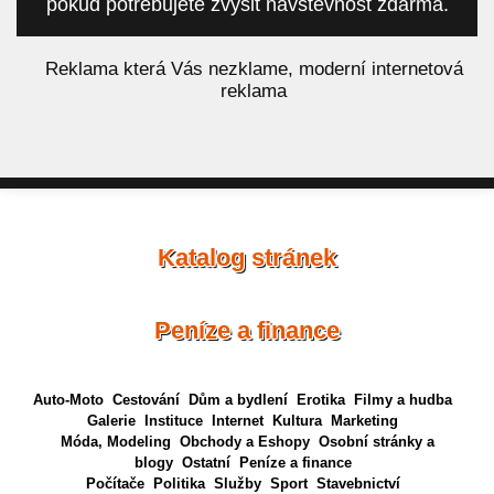
pokud potřebujete zvýšit návštěvnost zdarma.
á
Reklama která Vás nezklame, moderní internetová
reklama
Katalog stránek
Peníze a finance
Auto-Moto
Cestování
Dům a bydlení
Erotika
Filmy a hudba
Galerie
Instituce
Internet
Kultura
Marketing
Móda, Modeling
Obchody a Eshopy
Osobní stránky a
blogy
Ostatní
Peníze a finance
Počítače
Politika
Služby
Sport
Stavebnictví