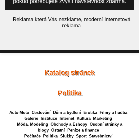
pokud potřebujete zvýšit návštěvnost zdarma.
á
Reklama která Vás nezklame, moderní internetová
reklama
Katalog stránek
Politika
Auto-Moto
Cestování
Dům a bydlení
Erotika
Filmy a hudba
Galerie
Instituce
Internet
Kultura
Marketing
Móda, Modeling
Obchody a Eshopy
Osobní stránky a
blogy
Ostatní
Peníze a finance
Počítače
Politika
Služby
Sport
Stavebnictví