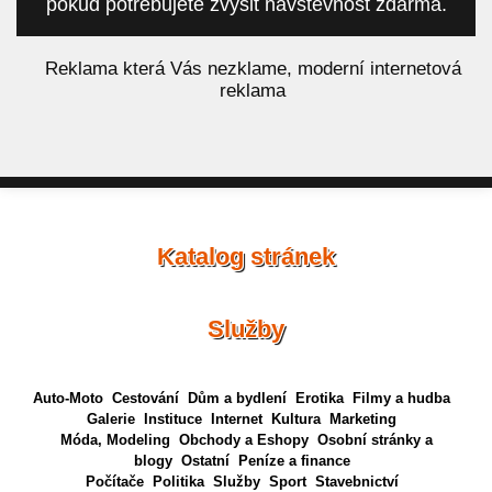
pokud potřebujete zvýšit návštěvnost zdarma.
á
Reklama která Vás nezklame, moderní internetová
reklama
Katalog stránek
Služby
Auto-Moto
Cestování
Dům a bydlení
Erotika
Filmy a hudba
Galerie
Instituce
Internet
Kultura
Marketing
Móda, Modeling
Obchody a Eshopy
Osobní stránky a
blogy
Ostatní
Peníze a finance
Počítače
Politika
Služby
Sport
Stavebnictví