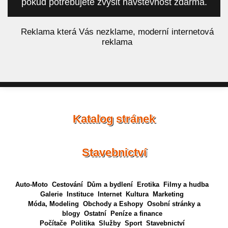
pokud potřebujete zvýšit návštěvnost zdarma.
á
Reklama která Vás nezklame, moderní internetová
reklama
Katalog stránek
Stavebnictví
Auto-Moto
Cestování
Dům a bydlení
Erotika
Filmy a hudba
Galerie
Instituce
Internet
Kultura
Marketing
Móda, Modeling
Obchody a Eshopy
Osobní stránky a
blogy
Ostatní
Peníze a finance
Počítače
Politika
Služby
Sport
Stavebnictví