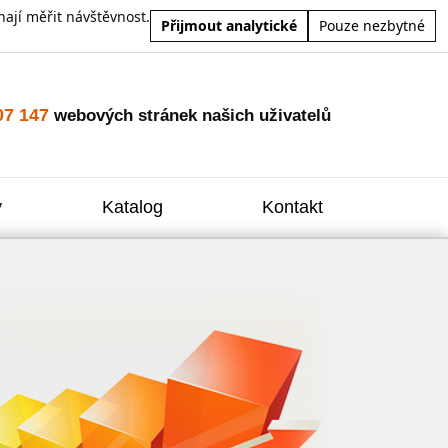
ají měřit návštěvnost.
Přijmout analytické
Pouze nezbytné
07 147
webových stránek našich uživatelů
y
Katalog
Kontakt
Zvýšení
Reklam