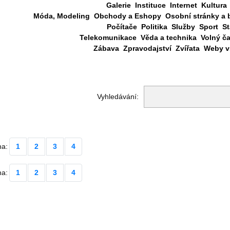
Galerie
Instituce
Internet
Kultura
Móda, Modeling
Obchody a Eshopy
Osobní stránky a 
Počítače
Politika
Služby
Sport
St
Telekomunikace
Věda a technika
Volný č
Zábava
Zpravodajství
Zvířata
Weby vš
Vyhledávání:
na:
1
2
3
4
na:
1
2
3
4