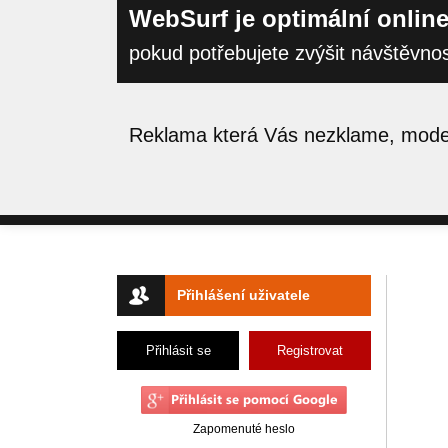
WebSurf je optimální online
pokud potřebujete zvýšit návštěvno
Reklama která Vás nezklame, moder
Přihlášení uživatele
Přihlásit se
Registrovat
Zapomenuté heslo