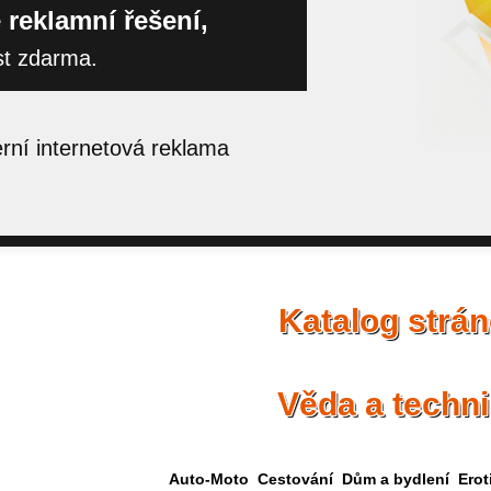
 reklamní řešení,
st zdarma.
ní internetová reklama
Katalog strá
Věda a techn
Auto-Moto
Cestování
Dům a bydlení
Erot