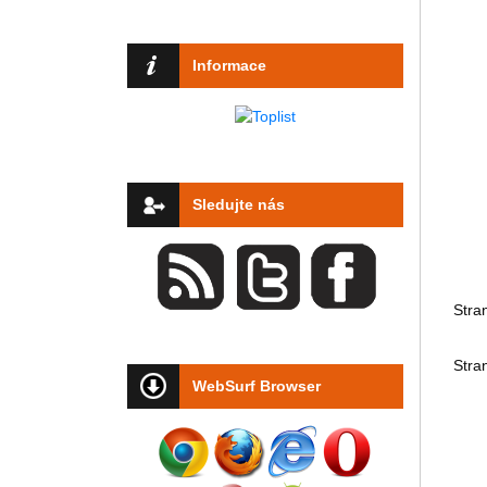
Informace
Sledujte nás
Stra
Stra
WebSurf Browser