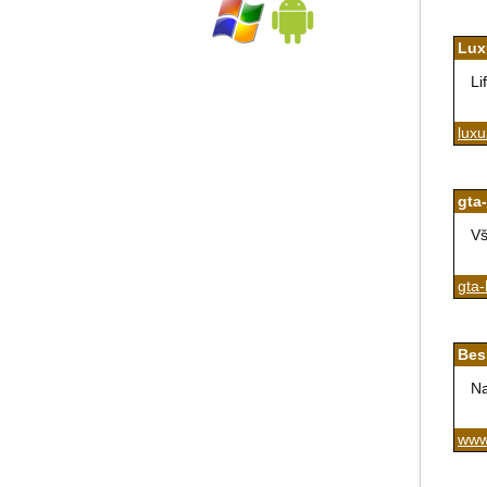
Lux
Li
luxu
gta
Vš
gta
Bes
Na
www