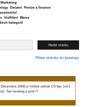
Marketing
blogy
Ostatní
Peníze a finance
avebnictví
as
Vzdělání
Warez
ech kategorií
Přidat stránku do katalogu
d Decembra 2008 si môžeš zahrať CS ligu 1on1
). Tak neváhaj a príď !!!