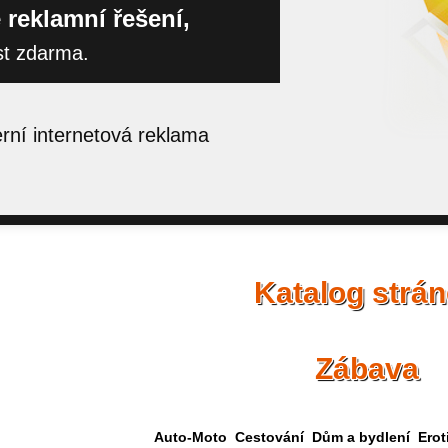
 reklamní řešení,
st zdarma.
ní internetová reklama
Katalog strá
Zábava
Auto-Moto
Cestování
Dům a bydlení
Erot