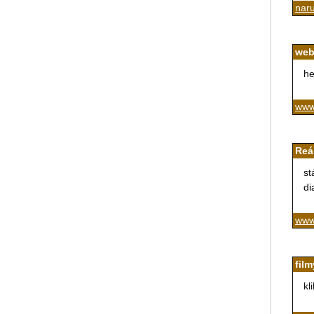
nar
we
he
www
Reá
st
di
www.
film
kl