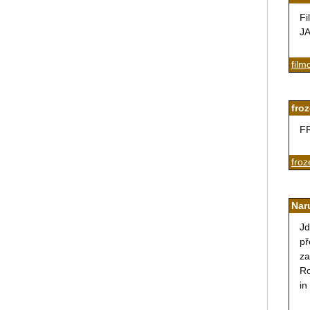
Fi
JA
film
fro
F
froz
Nar
Jd
př
za
Ro
in