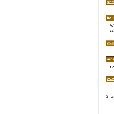
sle
kou
We
re
www
arc
Co
www
Stra