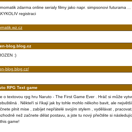
lmomatik zdarma online serialy filmy jako napr. simpsonovi futurama
KYKOLIV registraci
omatik.wz.cz
zen-blog.blog.cz
ROZEN :)
en-blog.blog.cz/
uto RPG Text game
e o textovou rpg hru Naruto - The First Game Ever . Hráč si může vytvo
ebuštěná . Někteří si říkají jak by tohle mohlo někoho bavit, ale největš
čnete plnit mise , zabíjet nepřátelé svojím stylem , vydělávat , pracovat
zhodně než začnete dělat postavu, a jste tu nový přečtěte si následující
 this game!