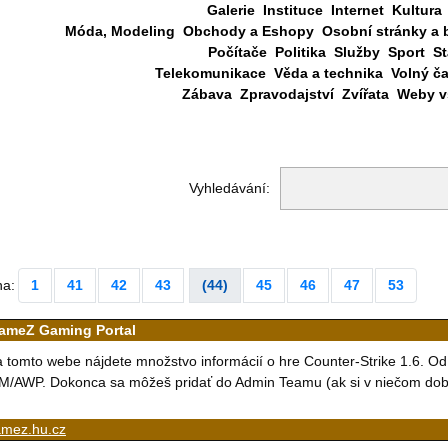
Galerie
Instituce
Internet
Kultura
Móda, Modeling
Obchody a Eshopy
Osobní stránky a 
Počítače
Politika
Služby
Sport
St
Telekomunikace
Věda a technika
Volný č
Zábava
Zpravodajství
Zvířata
Weby vš
Vyhledávání:
na:
1
41
42
43
(44)
45
46
47
53
ameZ Gaming Portal
 tomto webe nájdete množstvo informácií o hre Counter-Strike 1.6. O
M/AWP. Dokonca sa môžeš pridať do Admin Teamu (ak si v niečom dobrý
amez.hu.cz