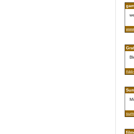
gam
we
www
Gra
Bl
nas-
Sum
Mů
summ
fil