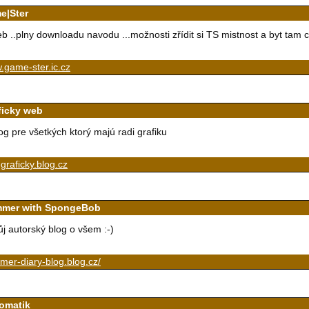
e|Ster
b ..plny downloadu navodu ...možnosti zřídit si TS mistnost a byt tam 
.game-ster.ic.cz
ficky web
og pre všetkých ktorý majú radi grafiku
graficky.blog.cz
mer with SpongeBob
j autorský blog o všem :-)
er-diary-blog.blog.cz/
momatik