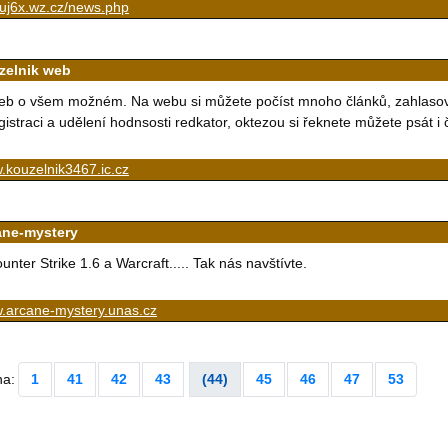
duj6x.wz.cz/news.php
zelnik web
b o všem možném. Na webu si můžete počíst mnoho článků, zahlasovat 
gistraci a udělení hodnsosti redkator, oktezou si řeknete můžete psát i
.kouzelnik3467.ic.cz
ane-mystery
unter Strike 1.6 a Warcraft..... Tak nás navštívte.
.arcane-mystery.unas.cz
na:
1
41
42
43
(44)
45
46
47
53