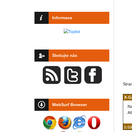
Informace
Sledujte nás
Stra
X-G
WebSurf Browser
Na
AI
x-g