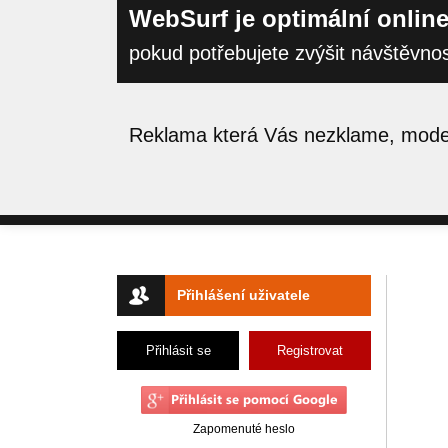
WebSurf je optimální online
pokud potřebujete zvýšit návštěvno
Reklama která Vás nezklame, moder
Přihlášení uživatele
Přihlásit se
Registrovat
Zapomenuté heslo