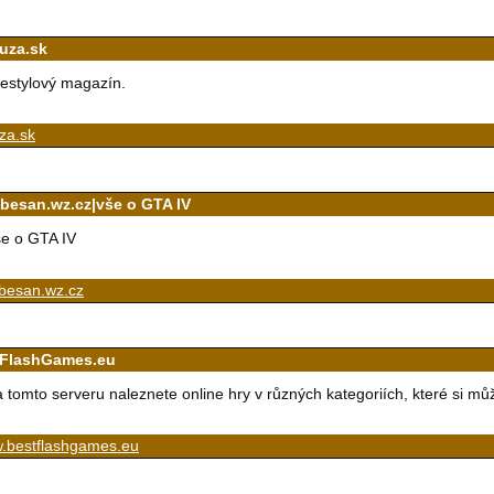
uza.sk
festylový magazín.
za.sk
-besan.wz.cz|vše o GTA IV
e o GTA IV
-besan.wz.cz
FlashGames.eu
 tomto serveru naleznete online hry v různých kategoriích, které si můž
.bestflashgames.eu