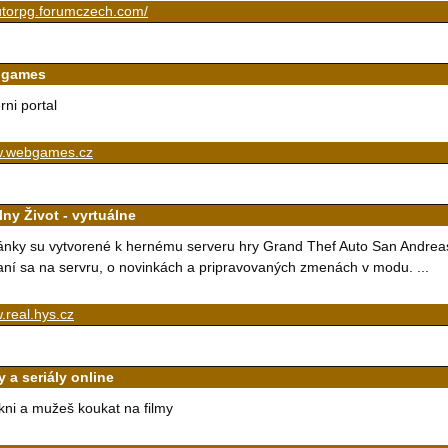
utorpg.forumczech.com/
bgames
rni portal
.webgames.cz
lny Život - vyrtuálne
ánky su vytvorené k hernému serveru hry Grand Thef Auto San Andreas
aní sa na servru, o novinkách a pripravovaných zmenách v modu. ...
real.hys.cz
y a seriály online
ikni a mužeš koukat na filmy