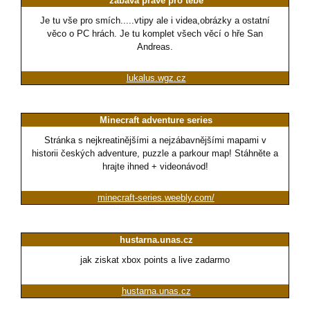
zábava právě pro tebe
Je tu vše pro smích.....vtipy ale i videa,obrázky a ostatní
věco o PC hrách. Je tu komplet všech věcí o hře San
Andreas.
lukalus.wgz.cz
Minecraft adventure series
Stránka s nejkreatinějšími a nejzábavnějšími mapami v
historii českých adventure, puzzle a parkour map! Stáhněte a
hrajte ihned + videonávod!
minecraft-series.weebly.com/
hustarna.unas.cz
jak ziskat xbox points a live zadarmo
hustarna.unas.cz