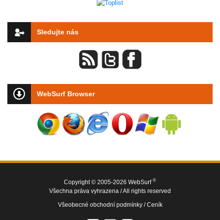
Sledujte nás
WebSurf Browser
®
Copyright © 2005-2026 WebSurf
Všechna práva vyhrazena / All rights reserved
Všeobecné obchodní podmínky /
Ceník