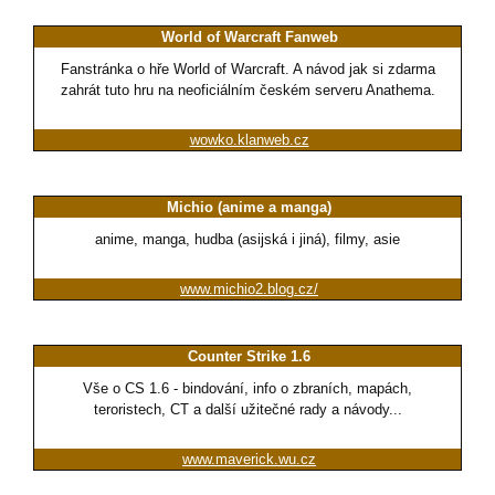
World of Warcraft Fanweb
Fanstránka o hře World of Warcraft. A návod jak si zdarma
zahrát tuto hru na neoficiálním českém serveru Anathema.
wowko.klanweb.cz
Michio (anime a manga)
anime, manga, hudba (asijská i jiná), filmy, asie
www.michio2.blog.cz/
Counter Strike 1.6
Vše o CS 1.6 - bindování, info o zbraních, mapách,
teroristech, CT a další užitečné rady a návody...
www.maverick.wu.cz