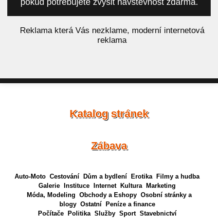
pokud potřebujete zvýšit návštěvnost zdarma.
á
Reklama která Vás nezklame, moderní internetová
reklama
Katalog stránek
Zábava
Auto-Moto
Cestování
Dům a bydlení
Erotika
Filmy a hudba
Galerie
Instituce
Internet
Kultura
Marketing
Móda, Modeling
Obchody a Eshopy
Osobní stránky a
blogy
Ostatní
Peníze a finance
Počítače
Politika
Služby
Sport
Stavebnictví