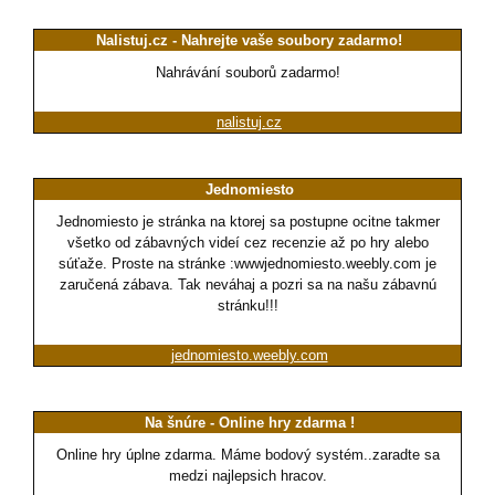
Nalistuj.cz - Nahrejte vaše soubory zadarmo!
Nahrávání souborů zadarmo!
nalistuj.cz
Jednomiesto
Jednomiesto je stránka na ktorej sa postupne ocitne takmer
všetko od zábavných videí cez recenzie až po hry alebo
súťaže. Proste na stránke :wwwjednomiesto.weebly.com je
zaručená zábava. Tak neváhaj a pozri sa na našu zábavnú
stránku!!!
jednomiesto.weebly.com
Na šnúre - Online hry zdarma !
Online hry úplne zdarma. Máme bodový systém..zaradte sa
medzi najlepsich hracov.