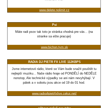
www.delete.nolimit.cz
Psi
Máte radi psov tak toto je stránka vhodná pre vás... (na
stranke sa ešte pracuje)
www.bichon.tym.sk
RADIA DJ PIETR FX LIVE 112KBPS
Jsme internetové rádio, které se Vám bude snažit pouštět tu
nejlepší muziku... Naše rádio hraje od PONDĚLÍ do NEDĚLE
nonstop, Ale technické výpadky se ani nám nevyhýbají. V
pátek a v sobotu jsou akce od 19 do 01 hod.
www.radiodjpietrfxlive.cekuj.net/