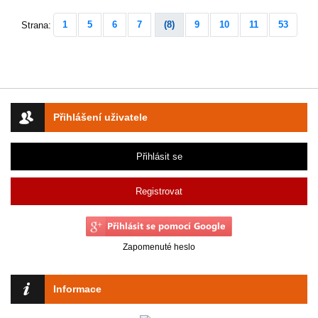
1
5
6
7
(8)
9
10
11
53
Strana:
Přihlášení uživatele
Přihlásit se
Registrovat
Zapomenuté heslo
Informace