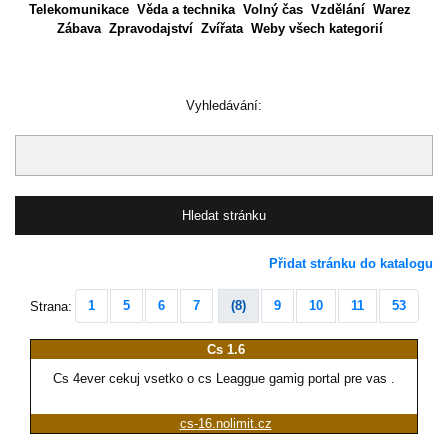
Telekomunikace
Věda a technika
Volný čas
Vzdělání
Warez
Zábava
Zpravodajství
Zvířata
Weby všech kategorií
Vyhledávání:
Přidat stránku do katalogu
1
5
6
7
(8)
9
10
11
53
Strana:
Cs 1.6
Cs 4ever cekuj vsetko o cs Leaggue gamig portal pre vas .
cs-16.nolimit.cz