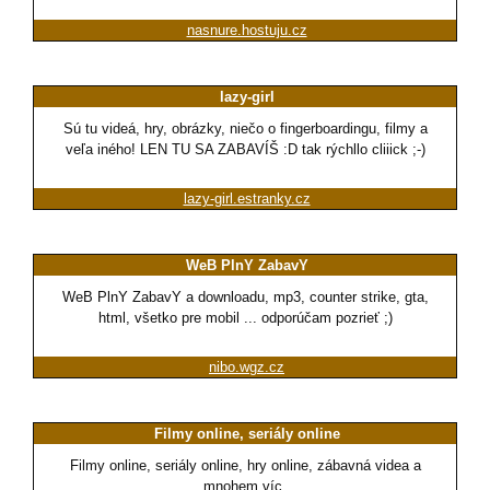
nasnure.hostuju.cz
lazy-girl
Sú tu videá, hry, obrázky, niečo o fingerboardingu, filmy a
veľa iného! LEN TU SA ZABAVÍŠ :D tak rýchllo cliiick ;-)
lazy-girl.estranky.cz
WeB PlnY ZabavY
WeB PlnY ZabavY a downloadu, mp3, counter strike, gta,
html, všetko pre mobil ... odporúčam pozrieť ;)
nibo.wgz.cz
Filmy online, seriály online
Filmy online, seriály online, hry online, zábavná videa a
mnohem víc.