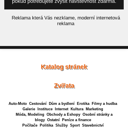
pokud potřebujete zvýšit návštěvnost zdarma.
á
Reklama která Vás nezklame, moderní internetová
reklama
Katalog stránek
Zvířata
Auto-Moto
Cestování
Dům a bydlení
Erotika
Filmy a hudba
Galerie
Instituce
Internet
Kultura
Marketing
Móda, Modeling
Obchody a Eshopy
Osobní stránky a
blogy
Ostatní
Peníze a finance
Počítače
Politika
Služby
Sport
Stavebnictví