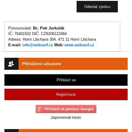
Provozovatel:
Bc. Petr Jurkulák
IČ: 76401502 DIČ: CZ9208122484
Adresa: Horní Libchava 304, 471 11 Horní Libchava
E-mail:
info@websurf.cz
Web:
www.websurf.cz
Přihlášení uživatele
Přihlásit se
Registrovat
Zapomenuté heslo