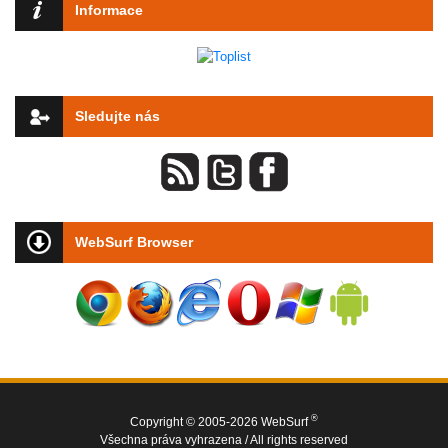
Informace
Sledujte nás
WebSurf Browser
®
Copyright © 2005-2026 WebSurf
Všechna práva vyhrazena / All rights reserved