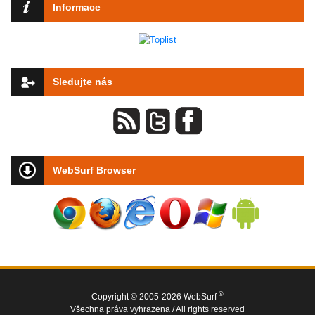
Informace
Sledujte nás
WebSurf Browser
®
Copyright © 2005-2026 WebSurf
Všechna práva vyhrazena / All rights reserved