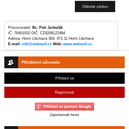
Provozovatel:
Bc. Petr Jurkulák
IČ: 76401502 DIČ: CZ9208122484
Adresa: Horní Libchava 304, 471 11 Horní Libchava
E-mail:
info@websurf.cz
Web:
www.websurf.cz
Přihlášení uživatele
Přihlásit se
Registrovat
Zapomenuté heslo