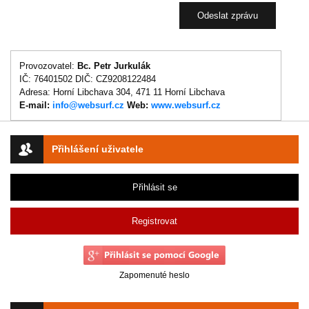
Provozovatel:
Bc. Petr Jurkulák
IČ: 76401502 DIČ: CZ9208122484
Adresa: Horní Libchava 304, 471 11 Horní Libchava
E-mail:
info@websurf.cz
Web:
www.websurf.cz
Přihlášení uživatele
Přihlásit se
Registrovat
Zapomenuté heslo