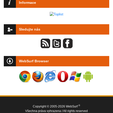
Informace
Sledujte nás
WebSurf Browser
®
Copyright © 2005-2026 WebSurf
Všechna práva vyhrazena / All rights reserved