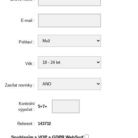
E-mail :
Pohlaví :
Věk :
Zasílat novinky :
Kontrolní
5+7=
výpočet :
Referent :
143732
Souhlasím s
VOP
a
GDPR
WebSurf