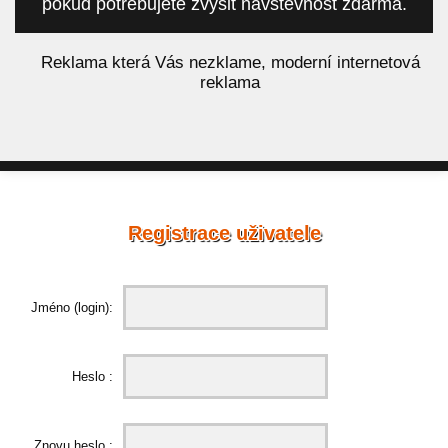
pokud potřebujete zvýšit návštěvnost zdarma.
á
Reklama která Vás nezklame, moderní internetová
reklama
Registrace uživatele
Jméno (login):
Heslo :
Znovu heslo :