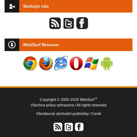
Sledujte nás
WebSurf Browser
®
Copyright © 2005-2026 WebSurf
Všechna práva vyhrazena / All rights reserved
Všeobecné obchodní podmínky /
Ceník