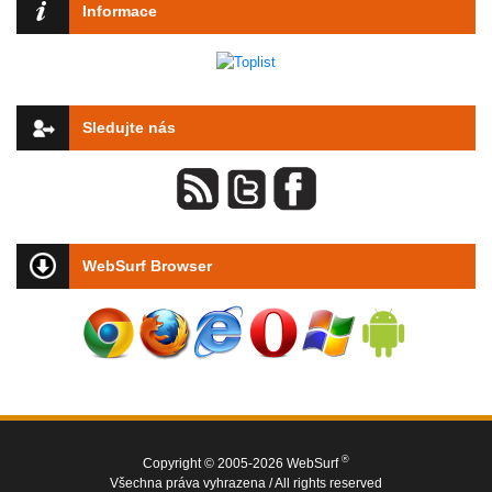
Informace
Sledujte nás
WebSurf Browser
®
Copyright © 2005-2026 WebSurf
Všechna práva vyhrazena / All rights reserved