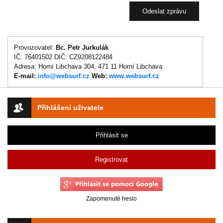
Provozovatel:
Bc. Petr Jurkulák
IČ: 76401502 DIČ: CZ9208122484
Adresa: Horní Libchava 304, 471 11 Horní Libchava
E-mail:
info@websurf.cz
Web:
www.websurf.cz
Přihlášení uživatele
Přihlásit se
Registrovat
Zapomenuté heslo