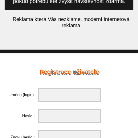
pokud potřebujete zvýšit návštěvnost zdarma.
á
Reklama která Vás nezklame, moderní internetová
reklama
Registrace uživatele
Jméno (login):
Heslo :
Znovu heslo :