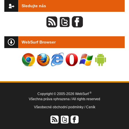
Sledujte nás
WebSurf Browser
®
Copyright © 2005-2026 WebSurf
Všechna práva vyhrazena / All rights reserved
Všeobecné obchodní podmínky /
Ceník