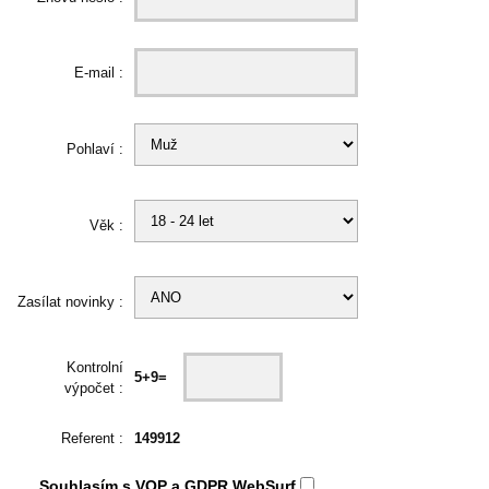
E-mail :
Pohlaví :
Věk :
Zasílat novinky :
Kontrolní
5+9=
výpočet :
Referent :
149912
Souhlasím s
VOP
a
GDPR
WebSurf