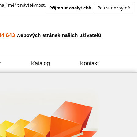
ají měřit návštěvnost.
Přijmout analytické
Pouze nezbytné
44 643
webových stránek našich uživatelů
y
Katalog
Kontakt
Zvýšení
Reklam