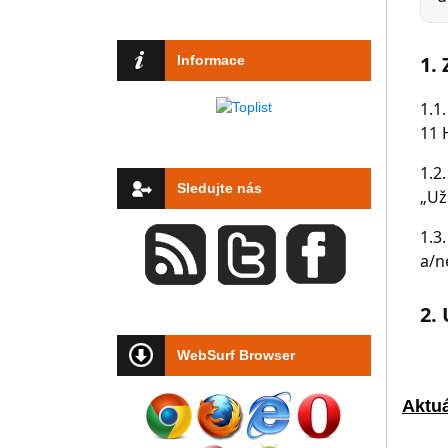
Informace
Sledujte nás
WebSurf Browser
Aktuá