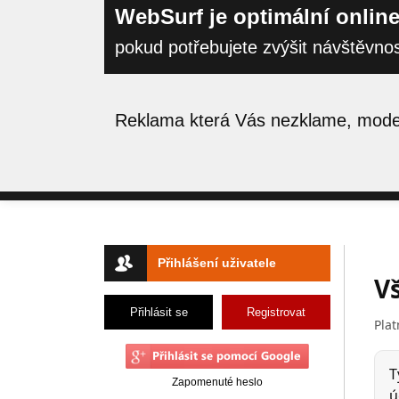
WebSurf je optimální online
pokud potřebujete zvýšit návštěvno
Reklama která Vás nezklame, moder
Přihlášení uživatele
Přihlásit se
Registrovat
Zapomenuté heslo