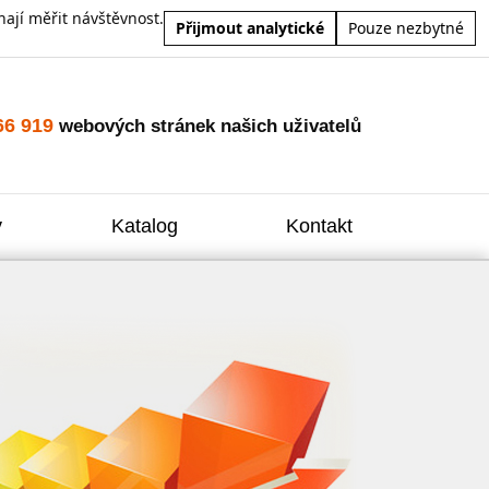
ají měřit návštěvnost.
Přijmout analytické
Pouze nezbytné
66 919
webových stránek našich uživatelů
y
Katalog
Kontakt
Zvýšení
Reklam