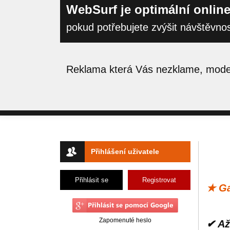
WebSurf je optimální online
pokud potřebujete zvýšit návštěvno
Reklama která Vás nezklame, moder
Přihlášení uživatele
Přihlásit se
Registrovat
★ Ga
Zapomenuté heslo
✔ Až