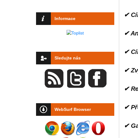
✔ Cí
Informace
✔ An
✔ Cí
Sledujte nás
✔ Zv
✔ Re
✔ Př
WebSurf Browser
✔ Ga