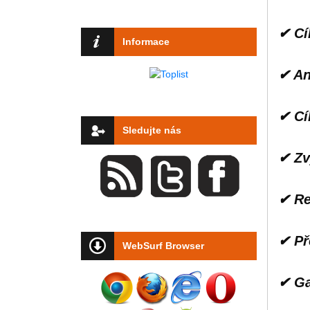
✔ Cí
Informace
✔ An
✔ Cí
Sledujte nás
✔ Zv
✔ Re
✔ Př
WebSurf Browser
✔ Ga