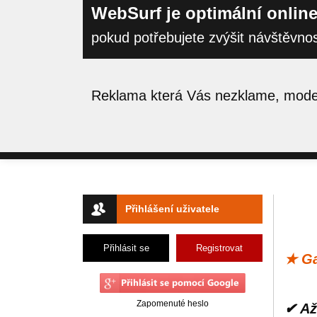
WebSurf je optimální online
pokud potřebujete zvýšit návštěvno
Reklama která Vás nezklame, moder
Přihlášení uživatele
Přihlásit se
Registrovat
★ Ga
Zapomenuté heslo
✔ Až