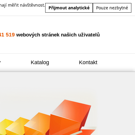
ají měřit návštěvnost.
Přijmout analytické
Pouze nezbytné
41 519
webových stránek našich uživatelů
y
Katalog
Kontakt
Zvýšení
Reklam