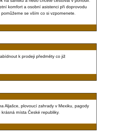
rok na sanitku a nebo chcete cestovat v pohodlí.
tní komfort a osobní asistenci při doprovodu
 a pomůžeme se vším co si vzpomenete.
ídnout k prodeji předměty co již
na Aljašce, plovoucí zahrady v Mexiku, pagody
 i krásná místa České republiky.