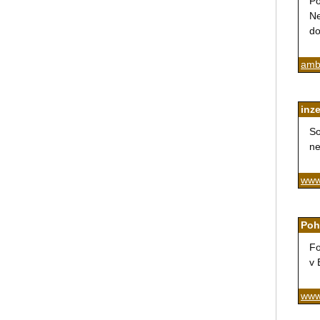
Po
Ne
do
ambu
inze
So
ne
www
Poh
Fo
v 
www