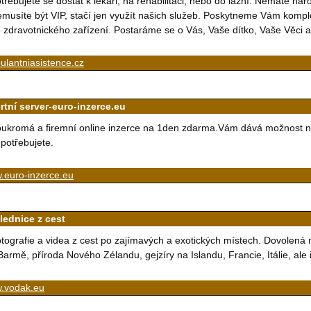
třebujete se dostat k lékaři, na rehabilitaci, nebo do lázní. Nemáte ná
musíte být VIP, stačí jen využít našich služeb. Poskytneme Vám komple
 zdravotnického zařízení. Postaráme se o Vás, Vaše dítko, Vaše Věci
lantniasistence.cz
rtní server-euro-inzerce.eu
ukromá a firemní online inzerce na 1den zdarma.Vám dává možnost nab
potřebujete.
.euro-inzerce.eu
lednice z cest
tografie a videa z cest po zajímavých a exotických místech. Dovolená 
Barmě, příroda Nového Zélandu, gejzíry na Islandu, Francie, Itálie, ale
.vodak.eu