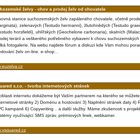
hozemské želvy - chov a prodej želv od chovatele
ovná stanice suchozemských želv zapáleného chovatele, včetně prode
rginata), zelenavých (Testudo hermanni), žlutohnědých (Testudo graec
estudo horsfieldi), uhlířských (Geochelone carbonaria), skalních (Malac
odej terárií a veškerého potřebného vybavení k chovu suchozemských
lká fotogalerie. Na webu najdete fórum a diskuzi kde Vám mohou pora
edování želv on-line. e-shop...
.euzelva.cz
uared s.r.o. - tvorba internetových stránek
oblasti internetu dokážeme být Vaším partnerem na kterého se můžete
ternetové stránky 2) Doménu a hostování 3) Naplnění stránek daty 4) R
C kampaně 6) Copywriting .. a další služby. Máme zkušenosti s projek
stémy využívající SMS zpráv, prémiových linek, webkamer.
.vsquared.cz