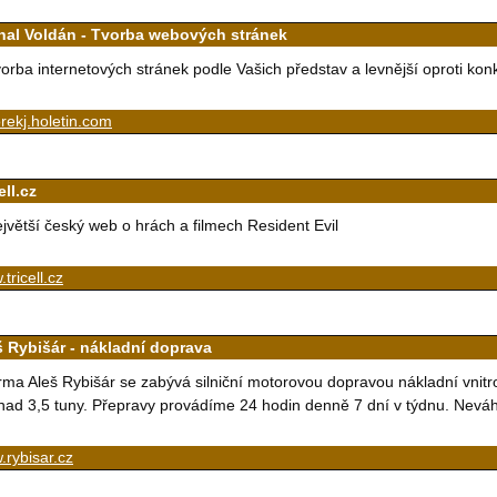
hal Voldán - Tvorba webových stránek
orba internetových stránek podle Vašich představ a levnější oproti kon
ekj.holetin.com
ell.cz
jvětší český web o hrách a filmech Resident Evil
tricell.cz
š Rybišár - nákladní doprava
rma Aleš Rybišár se zabývá silniční motorovou dopravou nákladní vnitr
nad 3,5 tuny. Přepravy provádíme 24 hodin denně 7 dní v týdnu. Neváhe
rybisar.cz