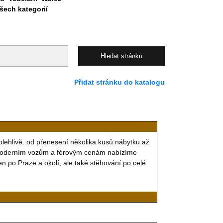
ech kategorií
Přidat stránku do katalogu
olehlivě. od přenesení několika kusů nábytku až
 moderním vozům a férovým cenám nabízíme
n po Praze a okolí, ale také stěhování po celé