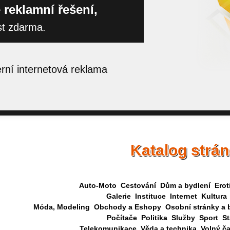
 reklamní řešení,
st zdarma.
ní internetová reklama
Katalog strá
Auto-Moto
Cestování
Dům a bydlení
Erot
Galerie
Instituce
Internet
Kultura
Móda, Modeling
Obchody a Eshopy
Osobní stránky a 
Počítače
Politika
Služby
Sport
St
Telekomunikace
Věda a technika
Volný č