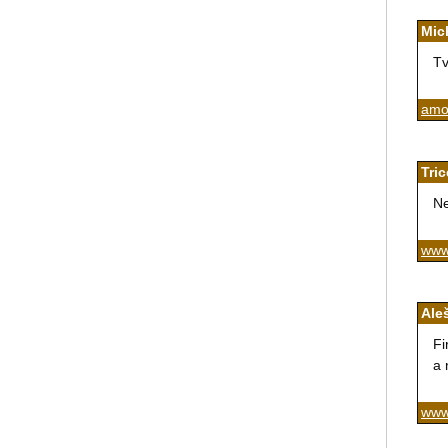
Mic
Tv
amor
Tric
Ne
www.
Ale
Fi
a 
www.