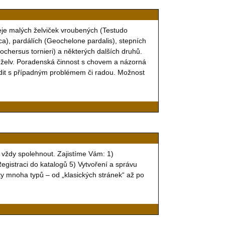
je malých želviček vroubených (Testudo
a), pardálích (Geochelone pardalis), stepních
ochersus tornieri) a některých dalších druhů.
 želv. Poradenská činnost s chovem a názorná
dit s případným problémem či radou. Možnost
 vždy spolehnout. Zajistíme Vám: 1)
egistraci do katalogů 5) Vytvoření a správu
ty mnoha typů – od „klasických stránek“ až po