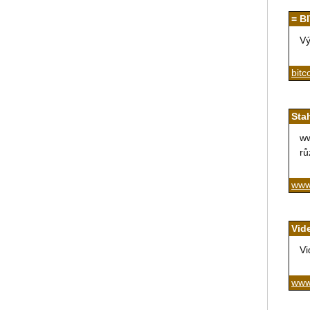
= B
Vý
bitc
Sta
ww
rů
www
Vid
Vi
www