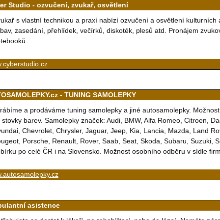
er Studio - ozvučení, zvukař, osvětlení
ukař s vlastní technikou a praxí nabízí ozvučení a osvětlení kulturních 
bav, zasedání, přehlídek, večírků, diskoték, plesů atd. Pronájem zvukov
tebooků.
.cyberstudio.cz
OSAMOLEPKY.cz - TUNING SAMOLEPKY
rábíme a prodáváme tuning samolepky a jiné autosamolepky. Možnost 
 stovky barev. Samolepky značek: Audi, BMW, Alfa Romeo, Citroen, Dac
undai, Chevrolet, Chrysler, Jaguar, Jeep, Kia, Lancia, Mazda, Land Ro
ugeot, Porsche, Renault, Rover, Saab, Seat, Skoda, Subaru, Suzuki, 
bírku po celé ČR i na Slovensko. Možnost osobního odběru v sídle firm
.autosamolepky.cz
ulantní asistence