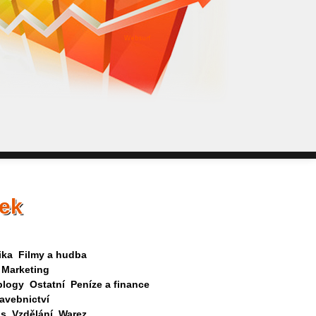
WebSurf j
pokud potře
Reklama kt
nek
ika
Filmy a hudba
Marketing
blogy
Ostatní
Peníze a finance
avebnictví
as
Vzdělání
Warez