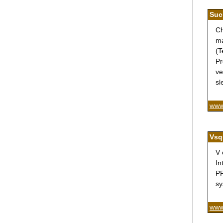
Suc
Ch
ma
(T
Pr
ve
sl
www
Vsq
V 
In
PP
sy
www