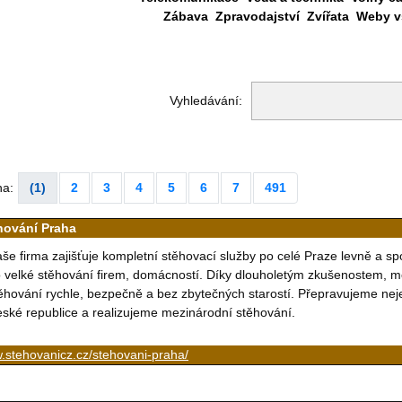
Zábava
Zpravodajství
Zvířata
Weby vš
Vyhledávání:
na:
(1)
2
3
4
5
6
7
491
hování Praha
še firma zajišťuje kompletní stěhovací služby po celé Praze levně a sp
 velké stěhování firem, domácností. Díky dlouholetým zkušenostem,
ěhování rychle, bezpečně a bez zbytečných starostí. Přepravujeme neje
ské republice a realizujeme mezinárodní stěhování.
.stehovanicz.cz/stehovani-praha/