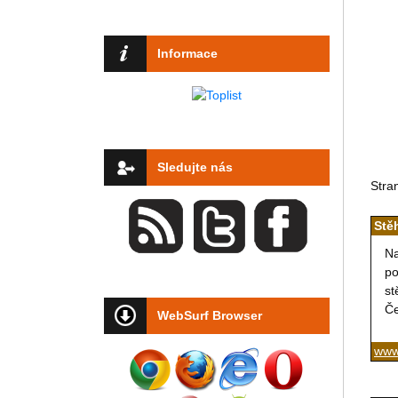
Informace
Sledujte nás
Stra
Stě
Na
po
st
Če
WebSurf Browser
www