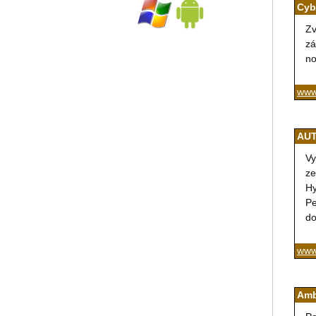
Cyb
Zv
zá
no
www
AUT
Vy
ze
Hy
Pe
do
www
Amb