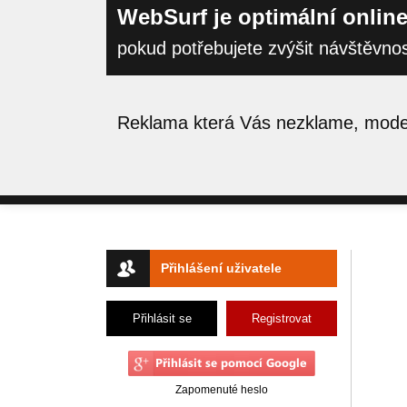
WebSurf je optimální online
pokud potřebujete zvýšit návštěvno
Reklama která Vás nezklame, moder
Přihlášení uživatele
Přihlásit se
Registrovat
Zapomenuté heslo