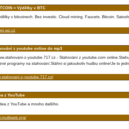
ITCOIN = Výdělky v BTC
dělky v bitcoinech. Bez investic. Cloud mining. Faucets. Bitcoin. Satosh
oin.wz.cz
hování z youtube online do mp3
w.stahovani-z-youtube.717.cz - Stahování z youtube.com online.Stah
zné programy na stahování.Stáhni si jakoukoliv hudbu online!Je to jed
.stahovani-z-youtube.717.cz/
ea z YouTube
dea z YouTube a mnoho dalšího.
.multiweb.org/