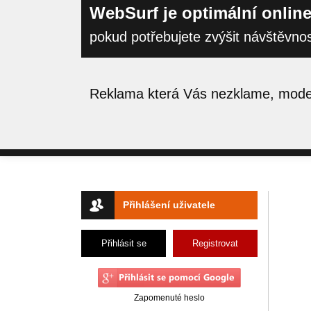
WebSurf je optimální online
pokud potřebujete zvýšit návštěvno
Reklama která Vás nezklame, moder
Přihlášení uživatele
Přihlásit se
Registrovat
Zapomenuté heslo