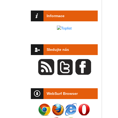
Informace
Sledujte nás
WebSurf Browser