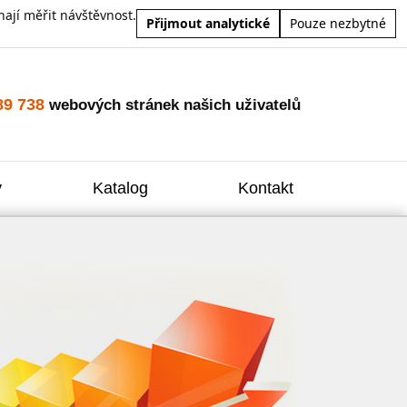
ají měřit návštěvnost.
Přijmout analytické
Pouze nezbytné
89 738
webových stránek našich uživatelů
y
Katalog
Kontakt
Zvýšení
Reklam