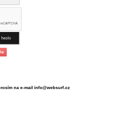
prosím na e-mail
info@websurf.cz