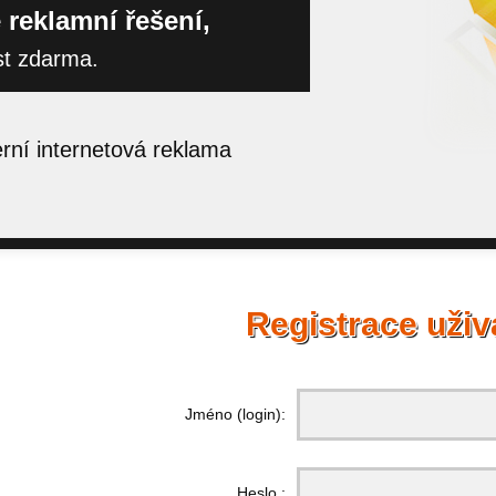
 reklamní řešení,
st zdarma.
ní internetová reklama
Registrace uživ
Jméno (login):
Heslo :