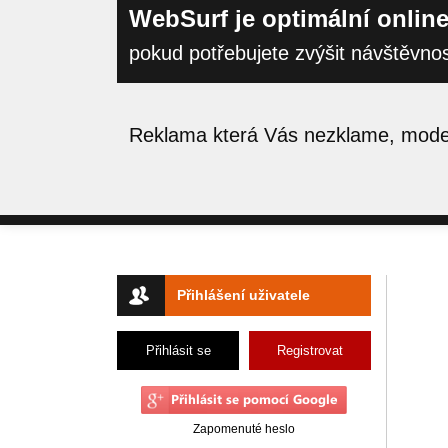
WebSurf je optimální online
pokud potřebujete zvýšit návštěvno
Reklama která Vás nezklame, moder
Přihlášení uživatele
Přihlásit se
Registrovat
Zapomenuté heslo