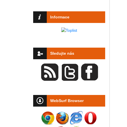
Informace
Sledujte nás
WebSurf Browser