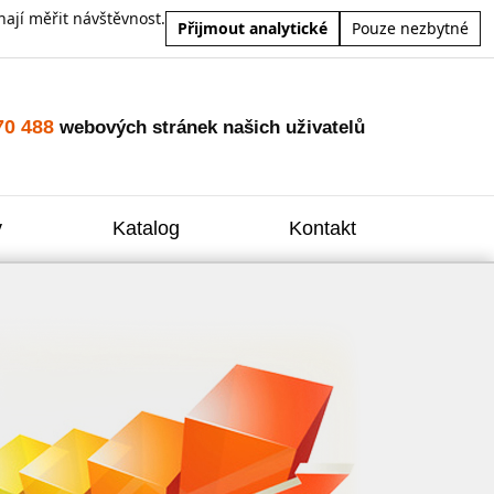
ají měřit návštěvnost.
Přijmout analytické
Pouze nezbytné
70 488
webových stránek našich uživatelů
y
Katalog
Kontakt
Zvýšení
Reklam