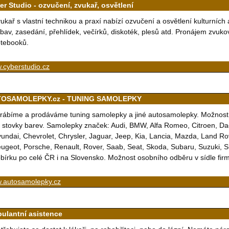
er Studio - ozvučení, zvukař, osvětlení
ukař s vlastní technikou a praxí nabízí ozvučení a osvětlení kulturních 
bav, zasedání, přehlídek, večírků, diskoték, plesů atd. Pronájem zvukov
tebooků.
.cyberstudio.cz
OSAMOLEPKY.cz - TUNING SAMOLEPKY
rábíme a prodáváme tuning samolepky a jiné autosamolepky. Možnost 
 stovky barev. Samolepky značek: Audi, BMW, Alfa Romeo, Citroen, Dac
undai, Chevrolet, Chrysler, Jaguar, Jeep, Kia, Lancia, Mazda, Land Ro
ugeot, Porsche, Renault, Rover, Saab, Seat, Skoda, Subaru, Suzuki, 
bírku po celé ČR i na Slovensko. Možnost osobního odběru v sídle firm
.autosamolepky.cz
ulantní asistence