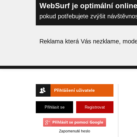
WebSurf je optimální online
pokud potřebujete zvýšit návštěvno
Reklama která Vás nezklame, moder
Přihlášení uživatele
Přihlásit se
Registrovat
Zapomenuté heslo