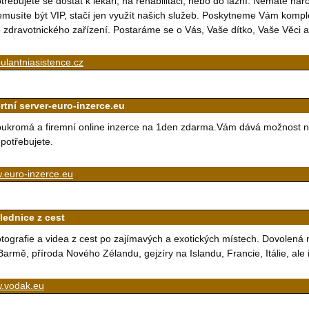
třebujete se dostat k lékaři, na rehabilitaci, nebo do lázní. Nemáte ná
musíte být VIP, stačí jen využít našich služeb. Poskytneme Vám komple
 zdravotnického zařízení. Postaráme se o Vás, Vaše dítko, Vaše Věci
lantniasistence.cz
rtní server-euro-inzerce.eu
ukromá a firemní online inzerce na 1den zdarma.Vám dává možnost nab
potřebujete.
.euro-inzerce.eu
lednice z cest
tografie a videa z cest po zajímavých a exotických místech. Dovolená 
Barmě, příroda Nového Zélandu, gejzíry na Islandu, Francie, Itálie, ale
.vodak.eu