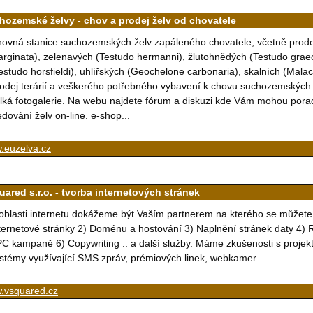
hozemské želvy - chov a prodej želv od chovatele
ovná stanice suchozemských želv zapáleného chovatele, včetně prode
rginata), zelenavých (Testudo hermanni), žlutohnědých (Testudo graec
estudo horsfieldi), uhlířských (Geochelone carbonaria), skalních (Malac
odej terárií a veškerého potřebného vybavení k chovu suchozemských
lká fotogalerie. Na webu najdete fórum a diskuzi kde Vám mohou pora
edování želv on-line. e-shop...
.euzelva.cz
uared s.r.o. - tvorba internetových stránek
oblasti internetu dokážeme být Vaším partnerem na kterého se můžete
ternetové stránky 2) Doménu a hostování 3) Naplnění stránek daty 4) R
C kampaně 6) Copywriting .. a další služby. Máme zkušenosti s projek
stémy využívající SMS zpráv, prémiových linek, webkamer.
.vsquared.cz