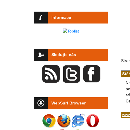
Informace
Sledujte nás
Stra
Stě
Na
po
st
Če
WebSurf Browser
www