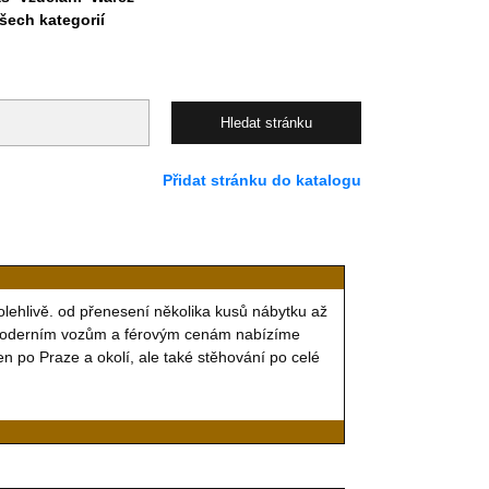
ech kategorií
Přidat stránku do katalogu
olehlivě. od přenesení několika kusů nábytku až
 moderním vozům a férovým cenám nabízíme
n po Praze a okolí, ale také stěhování po celé