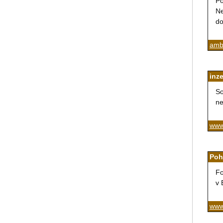
Po
Ne
do
ambu
inze
So
ne
www
Poh
Fo
v 
www