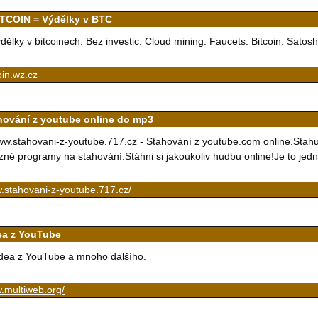
ITCOIN = Výdělky v BTC
dělky v bitcoinech. Bez investic. Cloud mining. Faucets. Bitcoin. Satosh
oin.wz.cz
hování z youtube online do mp3
w.stahovani-z-youtube.717.cz - Stahování z youtube.com online.Stah
zné programy na stahování.Stáhni si jakoukoliv hudbu online!Je to jed
.stahovani-z-youtube.717.cz/
ea z YouTube
dea z YouTube a mnoho dalšího.
.multiweb.org/