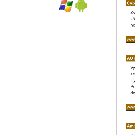
Cyb
Zv
zá
no
www
AUT
Vy
ze
Hy
Pe
do
www
Amb