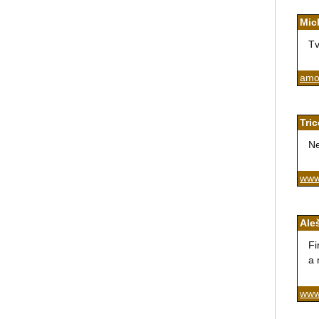
Mic
Tv
amor
Tric
Ne
www.
Ale
Fi
a 
www.