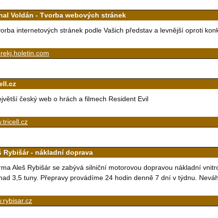
hal Voldán - Tvorba webových stránek
orba internetových stránek podle Vašich představ a levnější oproti kon
ekj.holetin.com
ell.cz
jvětší český web o hrách a filmech Resident Evil
tricell.cz
š Rybišár - nákladní doprava
rma Aleš Rybišár se zabývá silniční motorovou dopravou nákladní vnitr
nad 3,5 tuny. Přepravy provádíme 24 hodin denně 7 dní v týdnu. Neváhe
rybisar.cz