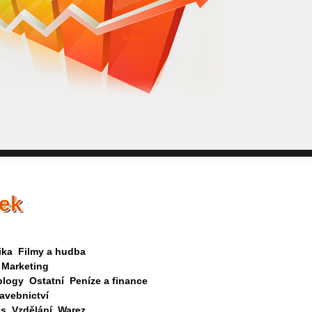
WebSurf j
pokud potře
Reklama kt
nek
ika
Filmy a hudba
Marketing
blogy
Ostatní
Peníze a finance
avebnictví
as
Vzdělání
Warez