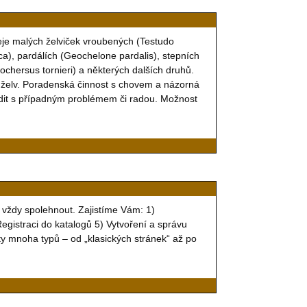
je malých želviček vroubených (Testudo
a), pardálích (Geochelone pardalis), stepních
ochersus tornieri) a některých dalších druhů.
 želv. Poradenská činnost s chovem a názorná
dit s případným problémem či radou. Možnost
 vždy spolehnout. Zajistíme Vám: 1)
egistraci do katalogů 5) Vytvoření a správu
ty mnoha typů – od „klasických stránek“ až po