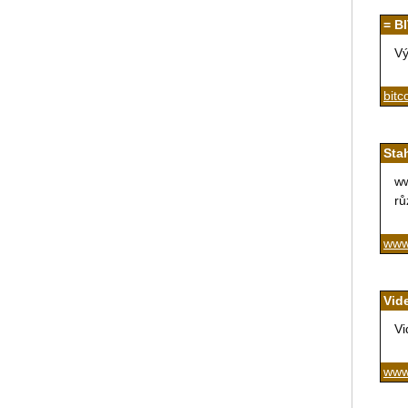
= B
Vý
bitc
Sta
ww
rů
www
Vid
Vi
www