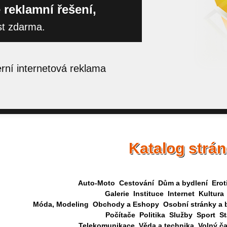
 reklamní řešení,
st zdarma.
ní internetová reklama
Katalog strá
Auto-Moto
Cestování
Dům a bydlení
Erot
Galerie
Instituce
Internet
Kultura
Móda, Modeling
Obchody a Eshopy
Osobní stránky a 
Počítače
Politika
Služby
Sport
St
Telekomunikace
Věda a technika
Volný č