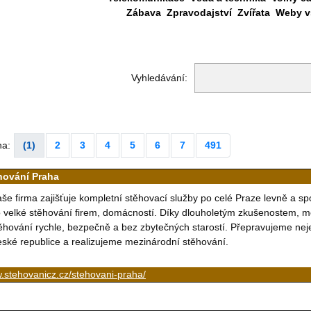
Zábava
Zpravodajství
Zvířata
Weby vš
Vyhledávání:
na:
(1)
2
3
4
5
6
7
491
hování Praha
še firma zajišťuje kompletní stěhovací služby po celé Praze levně a sp
 velké stěhování firem, domácností. Díky dlouholetým zkušenostem,
ěhování rychle, bezpečně a bez zbytečných starostí. Přepravujeme neje
ské republice a realizujeme mezinárodní stěhování.
.stehovanicz.cz/stehovani-praha/