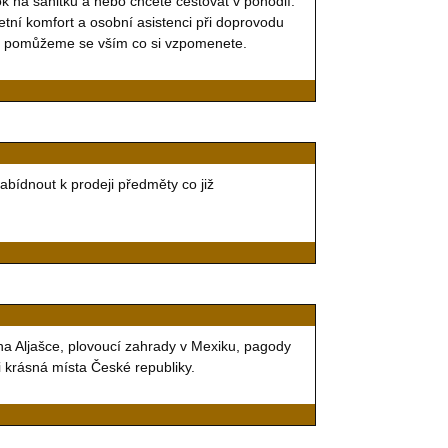
rok na sanitku a nebo chcete cestovat v pohodlí.
tní komfort a osobní asistenci při doprovodu
 a pomůžeme se vším co si vzpomenete.
ídnout k prodeji předměty co již
na Aljašce, plovoucí zahrady v Mexiku, pagody
 i krásná místa České republiky.