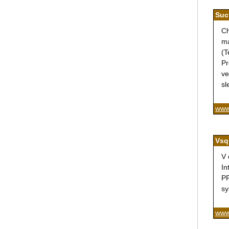
Suc
Ch
ma
(T
Pr
ve
sl
www
Vsq
V 
In
PP
sy
www