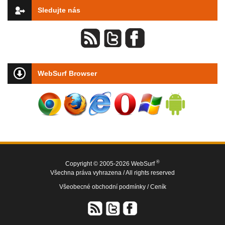
Sledujte nás
WebSurf Browser
®
Copyright © 2005-2026 WebSurf
Všechna práva vyhrazena / All rights reserved
Všeobecné obchodní podmínky /
Ceník