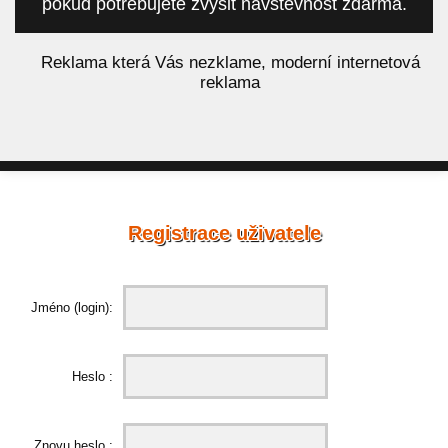
pokud potřebujete zvýšit návštěvnost zdarma.
á
Reklama která Vás nezklame, moderní internetová
reklama
Registrace uživatele
Jméno (login):
Heslo :
Znovu heslo :