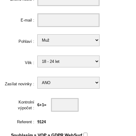
E-mail :
Pohlaví :
Věk :
Zasílat novinky :
Kontrolní
6+1=
výpočet :
Referent :
9124
Souhlasím s
VOP
a
GDPR
WebSurf