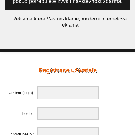
pokud potřebujete zvýšit návštěvnost zdarma.
á
Reklama která Vás nezklame, moderní internetová
reklama
Registrace uživatele
Jméno (login):
Heslo :
Znovu heslo :