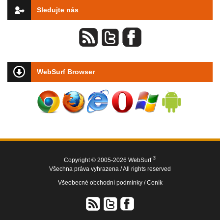
Sledujte nás
WebSurf Browser
®
Copyright © 2005-2026 WebSurf
Všechna práva vyhrazena / All rights reserved
Všeobecné obchodní podmínky /
Ceník