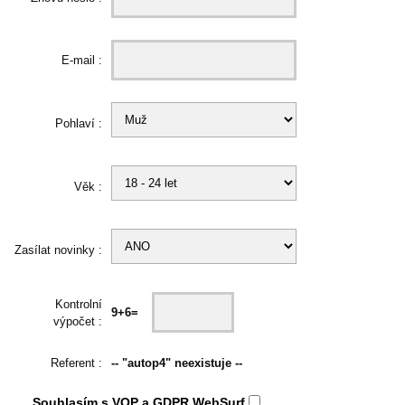
E-mail :
Pohlaví :
Věk :
Zasílat novinky :
Kontrolní
9+6=
výpočet :
Referent :
-- "autop4" neexistuje --
Souhlasím s
VOP
a
GDPR
WebSurf