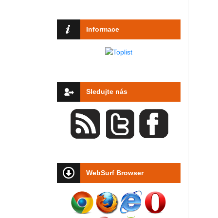
Informace
Sledujte nás
WebSurf Browser