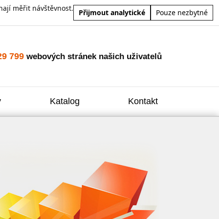
ají měřit návštěvnost.
Přijmout analytické
Pouze nezbytné
29 799
webových stránek našich uživatelů
y
Katalog
Kontakt
Zvýšení
Reklam