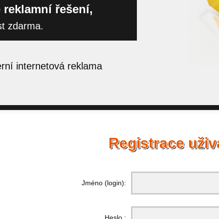
 reklamní řešení,
st zdarma.
ní internetová reklama
Registrace uživ
Jméno (login):
Heslo :