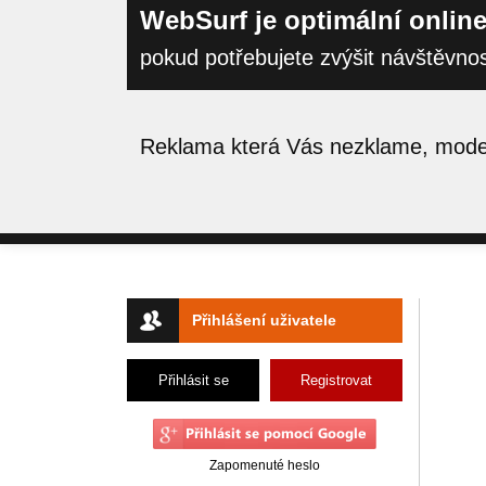
WebSurf je optimální online
pokud potřebujete zvýšit návštěvno
Reklama která Vás nezklame, moder
Přihlášení uživatele
Přihlásit se
Registrovat
Zapomenuté heslo