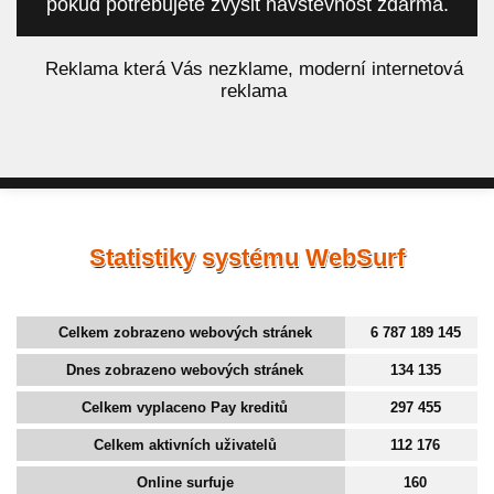
pokud potřebujete zvýšit návštěvnost zdarma.
á
Reklama která Vás nezklame, moderní internetová
reklama
Statistiky systému WebSurf
Celkem zobrazeno webových stránek
6 787 189 145
Dnes zobrazeno webových stránek
134 135
Celkem vyplaceno Pay kreditů
297 455
Celkem aktivních uživatelů
112 176
Online surfuje
160