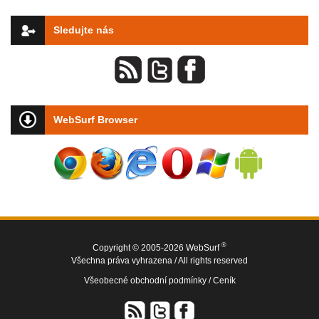
Sledujte nás
WebSurf Browser
®
Copyright © 2005-2026 WebSurf
Všechna práva vyhrazena / All rights reserved
Všeobecné obchodní podmínky /
Ceník