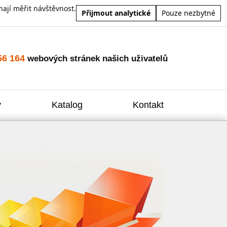
ají měřit návštěvnost.
Přijmout analytické
Pouze nezbytné
56 164
webových stránek našich uživatelů
y
Katalog
Kontakt
Zvýšení
Reklam