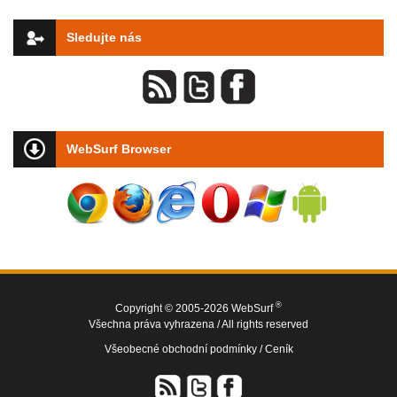
Sledujte nás
WebSurf Browser
®
Copyright © 2005-2026 WebSurf
Všechna práva vyhrazena / All rights reserved
Všeobecné obchodní podmínky /
Ceník