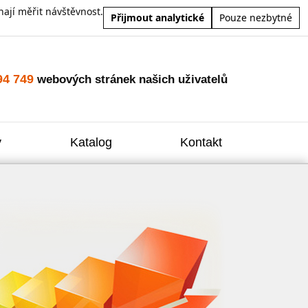
ají měřit návštěvnost.
Přijmout analytické
Pouze nezbytné
94 749
webových stránek našich uživatelů
y
Katalog
Kontakt
Zvýšení
Reklam