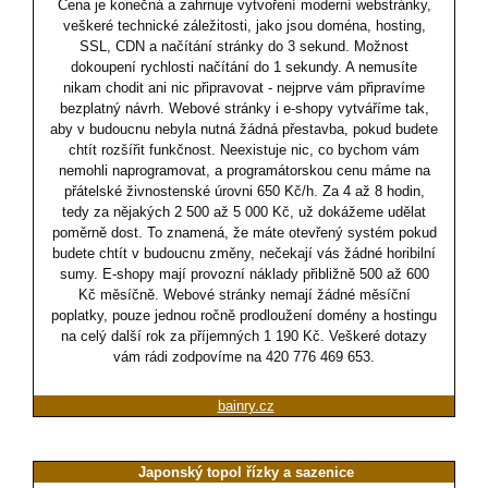
Cena je konečná a zahrnuje vytvoření moderní webstránky,
veškeré technické záležitosti, jako jsou doména, hosting,
SSL, CDN a načítání stránky do 3 sekund. Možnost
dokoupení rychlosti načítání do 1 sekundy. A nemusíte
nikam chodit ani nic připravovat - nejprve vám připravíme
bezplatný návrh. Webové stránky i e-shopy vytváříme tak,
aby v budoucnu nebyla nutná žádná přestavba, pokud budete
chtít rozšířit funkčnost. Neexistuje nic, co bychom vám
nemohli naprogramovat, a programátorskou cenu máme na
přátelské živnostenské úrovni 650 Kč/h. Za 4 až 8 hodin,
tedy za nějakých 2 500 až 5 000 Kč, už dokážeme udělat
poměrně dost. To znamená, že máte otevřený systém pokud
budete chtít v budoucnu změny, nečekají vás žádné horibilní
sumy. E-shopy mají provozní náklady přibližně 500 až 600
Kč měsíčně. Webové stránky nemají žádné měsíční
poplatky, pouze jednou ročně prodloužení domény a hostingu
na celý další rok za příjemných 1 190 Kč. Veškeré dotazy
vám rádi zodpovíme na 420 776 469 653.
bainry.cz
Japonský topol řízky a sazenice