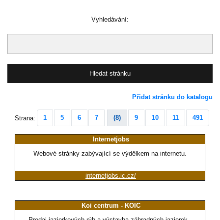
Vyhledávání:
Přidat stránku do katalogu
1
5
6
7
(8)
9
10
11
491
Strana:
Internetjobs
Webové stránky zabývající se výdělkem na internetu.
internetjobs.ic.cz/
Koi centrum - KOIC
Predaj jazierkových rýb a výstavba záhradných jazierok -