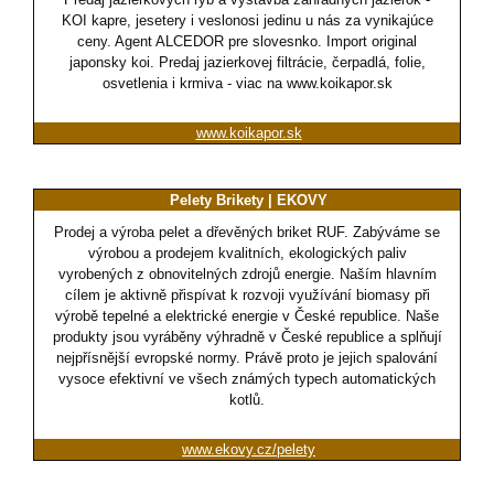
KOI kapre, jesetery i veslonosi jedinu u nás za vynikajúce
ceny. Agent ALCEDOR pre slovesnko. Import original
japonsky koi. Predaj jazierkovej filtrácie, čerpadlá, folie,
osvetlenia i krmiva - viac na www.koikapor.sk
www.koikapor.sk
Pelety Brikety | EKOVY
Prodej a výroba pelet a dřevěných briket RUF. Zabýváme se
výrobou a prodejem kvalitních, ekologických paliv
vyrobených z obnovitelných zdrojů energie. Naším hlavním
cílem je aktivně přispívat k rozvoji využívání biomasy při
výrobě tepelné a elektrické energie v České republice. Naše
produkty jsou vyráběny výhradně v České republice a splňují
nejpřísnější evropské normy. Právě proto je jejich spalování
vysoce efektivní ve všech známých typech automatických
kotlů.
www.ekovy.cz/pelety