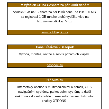
!! Výdělek GB na CZshare za pár kliků deně !!
Výdělek GB na CZshare za pár kliků deně. Za klik 100 MB
za registraci 1 GB mnoho druhů výdělku vice na
http://www.odklikej.7x.cz
www.odklikej.7x.cz
Hana Císařová - Besopok
Výroba, montáž, revize a servis požárních klapek.
besopok.eu
HifiAuto.eu
Internetový obchod s multimediálními autorádii, GPS
navigačními systémy, parkovacími systémy a další
elektronika do automobilů. Jsme autorizovaní distributoři
značky XTRONS.