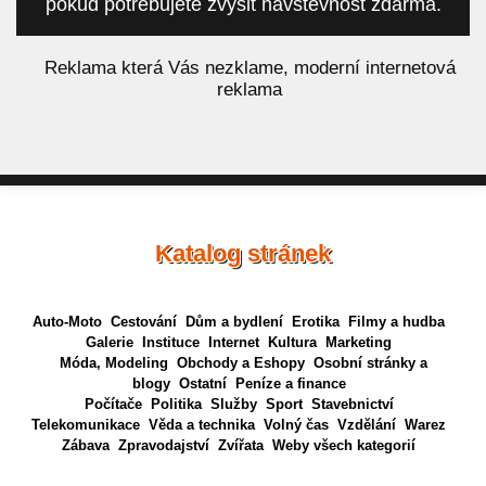
pokud potřebujete zvýšit návštěvnost zdarma.
á
Reklama která Vás nezklame, moderní internetová
reklama
Katalog stránek
Auto-Moto
Cestování
Dům a bydlení
Erotika
Filmy a hudba
Galerie
Instituce
Internet
Kultura
Marketing
Móda, Modeling
Obchody a Eshopy
Osobní stránky a
blogy
Ostatní
Peníze a finance
Počítače
Politika
Služby
Sport
Stavebnictví
Telekomunikace
Věda a technika
Volný čas
Vzdělání
Warez
Zábava
Zpravodajství
Zvířata
Weby všech kategorií