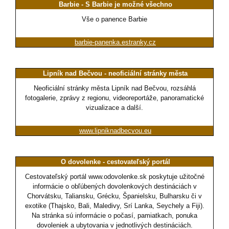
Barbie - S Barbie je možné všechno
Vše o panence Barbie
barbie-panenka.estranky.cz
Lipník nad Bečvou - neoficiální stránky města
Neoficiální stránky města Lipník nad Bečvou, rozsáhlá
fotogalerie, zprávy z regionu, videoreportáže, panoramatické
vizualizace a další.
www.lipniknadbecvou.eu
O dovolenke - cestovateľský portál
Cestovateľský portál www.odovolenke.sk poskytuje užitočné
informácie o obľúbených dovolenkových destináciách v
Chorvátsku, Taliansku, Grécku, Španielsku, Bulharsku či v
exotike (Thajsko, Bali, Maledivy, Srí Lanka, Seychely a Fiji).
Na stránka sú informácie o počasí, pamiatkach, ponuka
dovoleniek a ubytovania v jednotlivých destináciách.