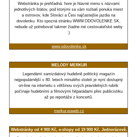
Webstránka je prehľadná: hore je hlavné menu s názvami
jednotlivých štátov, pod ktorými sa vám rozbalí ponuka miest
a ostrovov, kde Slováci a Česi najčastejšie jazdia na
dovolenku. Kto spozná stránku WWW.ODOVOLENKE.SK,
nebude už potrebovať takmer žiadne iné cestovateľské weby
:)
www.odovolenke.sk
MELODY MERKUR
Legendární samizdatový hudebně politický magazín
nejpopulárnější v 80. letech minulého století je nyní dostupný
on-line na internetu s většinou svých pravidelných rubrik
počínaje hudebními a filmovými hitparádami přes publicistiku
až po reportáže z koncertů.
merkur.euweb.cz
Webstránky od 4 900 Kč, e-shopy od 19 900 Kč. Jednorázově.