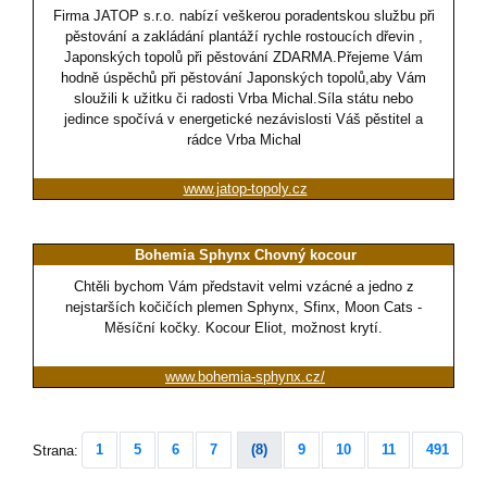
Firma JATOP s.r.o. nabízí veškerou poradentskou službu při
pěstování a zakládání plantáží rychle rostoucích dřevin ,
Japonských topolů při pěstování ZDARMA.Přejeme Vám
hodně úspěchů při pěstování Japonských topolů,aby Vám
sloužili k užitku či radosti Vrba Michal.Síla státu nebo
jedince spočívá v energetické nezávislosti Váš pěstitel a
rádce Vrba Michal
www.jatop-topoly.cz
Bohemia Sphynx Chovný kocour
Chtěli bychom Vám představit velmi vzácné a jedno z
nejstarších kočičích plemen Sphynx, Sfinx, Moon Cats -
Měsíční kočky. Kocour Eliot, možnost krytí.
www.bohemia-sphynx.cz/
1
5
6
7
(8)
9
10
11
491
Strana: