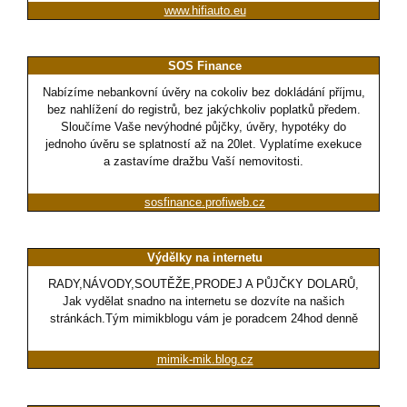
www.hifiauto.eu
SOS Finance
Nabízíme nebankovní úvěry na cokoliv bez dokládání příjmu,
bez nahlížení do registrů, bez jakýchkoliv poplatků předem.
Sloučíme Vaše nevýhodné půjčky, úvěry, hypotéky do
jednoho úvěru se splatností až na 20let. Vyplatíme exekuce
a zastavíme dražbu Vaší nemovitosti.
sosfinance.profiweb.cz
Výdělky na internetu
RADY,NÁVODY,SOUTĚŽE,PRODEJ A PŮJČKY DOLARŮ,
Jak vydělat snadno na internetu se dozvíte na našich
stránkách.Tým mimikblogu vám je poradcem 24hod denně
mimik-mik.blog.cz