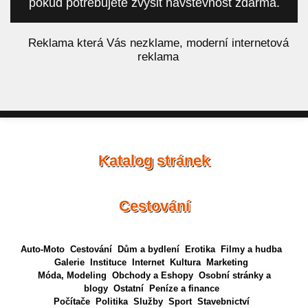
pokud potřebujete zvýšit návštěvnost zdarma.
á
Reklama která Vás nezklame, moderní internetová
reklama
Katalog stránek
Cestování
Auto-Moto
Cestování
Dům a bydlení
Erotika
Filmy a hudba
Galerie
Instituce
Internet
Kultura
Marketing
Móda, Modeling
Obchody a Eshopy
Osobní stránky a
blogy
Ostatní
Peníze a finance
Počítače
Politika
Služby
Sport
Stavebnictví