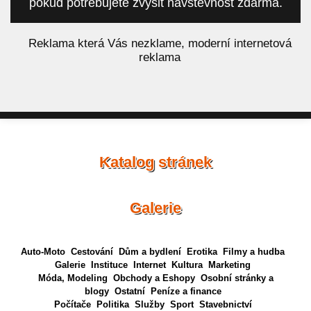
pokud potřebujete zvýšit návštěvnost zdarma.
á
Reklama která Vás nezklame, moderní internetová
reklama
Katalog stránek
Galerie
Auto-Moto
Cestování
Dům a bydlení
Erotika
Filmy a hudba
Galerie
Instituce
Internet
Kultura
Marketing
Móda, Modeling
Obchody a Eshopy
Osobní stránky a
blogy
Ostatní
Peníze a finance
Počítače
Politika
Služby
Sport
Stavebnictví