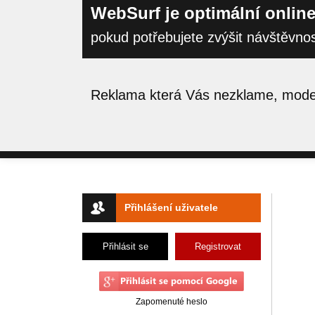
WebSurf je optimální online
pokud potřebujete zvýšit návštěvno
Reklama která Vás nezklame, moder
Přihlášení uživatele
Přihlásit se
Registrovat
Zapomenuté heslo