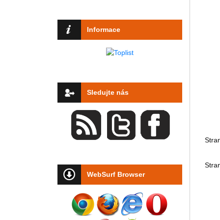
Informace
Sledujte nás
Stra
Stra
WebSurf Browser