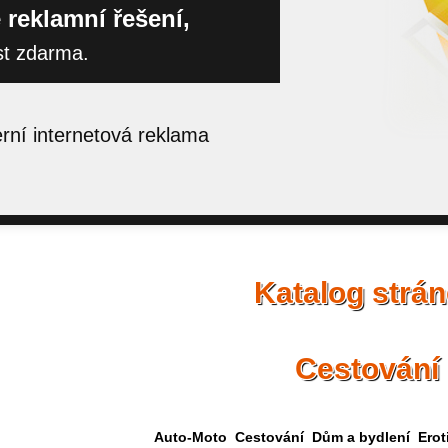
 reklamní řešení,
st zdarma.
ní internetová reklama
Katalog strá
Cestování
Auto-Moto
Cestování
Dům a bydlení
Erot