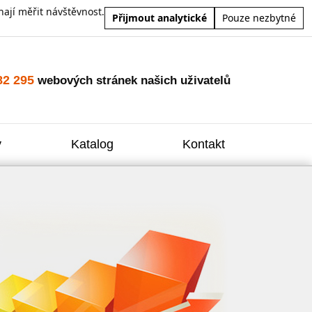
ají měřit návštěvnost.
Přijmout analytické
Pouze nezbytné
82 295
webových stránek našich uživatelů
y
Katalog
Kontakt
Zvýšení
Reklam