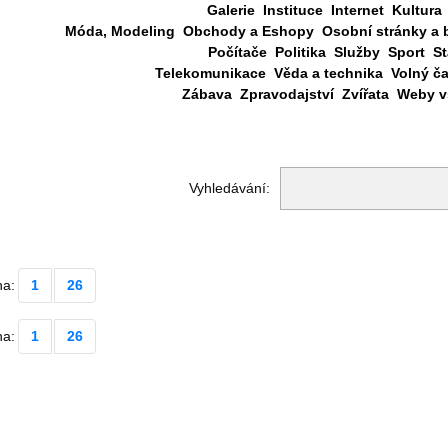
Galerie
Instituce
Internet
Kultura
Móda, Modeling
Obchody a Eshopy
Osobní stránky a 
Počítače
Politika
Služby
Sport
St
Telekomunikace
Věda a technika
Volný č
Zábava
Zpravodajství
Zvířata
Weby vš
Vyhledávání:
na:
1
26
na:
1
26