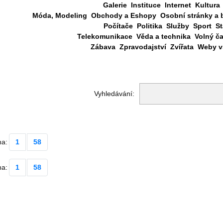
Galerie
Instituce
Internet
Kultura
Móda, Modeling
Obchody a Eshopy
Osobní stránky a 
Počítače
Politika
Služby
Sport
St
Telekomunikace
Věda a technika
Volný č
Zábava
Zpravodajství
Zvířata
Weby vš
Vyhledávání:
na:
1
58
na:
1
58