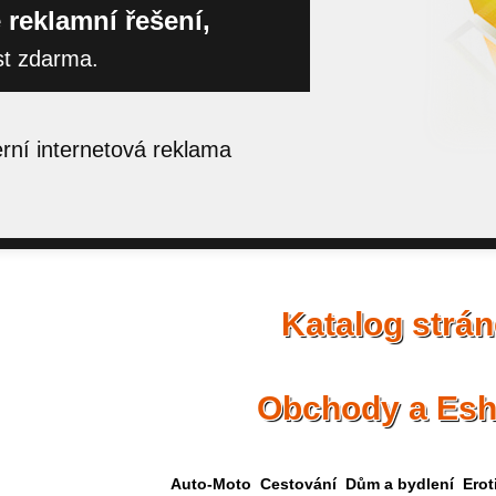
 reklamní řešení,
st zdarma.
ní internetová reklama
Katalog strá
Obchody a Es
Auto-Moto
Cestování
Dům a bydlení
Erot