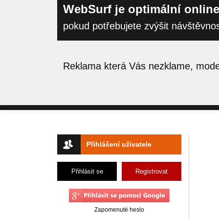
WebSurf je optimální online
pokud potřebujete zvýšit návštěvno
Reklama která Vás nezklame, moder
Přihlášení uživatele
Přihlásit se
Registrovat
Zapomenuté heslo