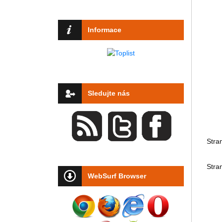
Informace
Sledujte nás
Stra
Stra
WebSurf Browser