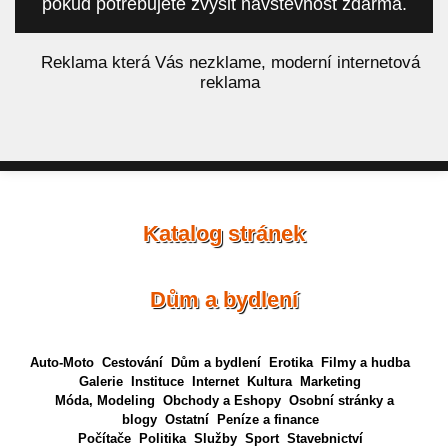
pokud potřebujete zvýšit návštěvnost zdarma.
á
Reklama která Vás nezklame, moderní internetová
reklama
Katalog stránek
Dům a bydlení
Auto-Moto
Cestování
Dům a bydlení
Erotika
Filmy a hudba
Galerie
Instituce
Internet
Kultura
Marketing
Móda, Modeling
Obchody a Eshopy
Osobní stránky a
blogy
Ostatní
Peníze a finance
Počítače
Politika
Služby
Sport
Stavebnictví