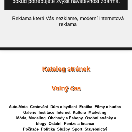
pokud potřebujete zvýšit návštěvnost zdarma.
á
Reklama která Vás nezklame, moderní internetová
reklama
Katalog stránek
Volný čas
Auto-Moto
Cestování
Dům a bydlení
Erotika
Filmy a hudba
Galerie
Instituce
Internet
Kultura
Marketing
Móda, Modeling
Obchody a Eshopy
Osobní stránky a
blogy
Ostatní
Peníze a finance
Počítače
Politika
Služby
Sport
Stavebnictví