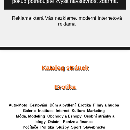
pokud potřebujete zvýšit návštěvnost zdarma.
á
Reklama která Vás nezklame, moderní internetová
reklama
Katalog stránek
Erotika
Auto-Moto
Cestování
Dům a bydlení
Erotika
Filmy a hudba
Galerie
Instituce
Internet
Kultura
Marketing
Móda, Modeling
Obchody a Eshopy
Osobní stránky a
blogy
Ostatní
Peníze a finance
Počítače
Politika
Služby
Sport
Stavebnictví