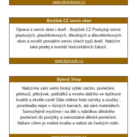
www.ekointerier.cz
Burýšek.CZ servis oken
Oprava a servis oken i dveří - Burýšek.CZ Poskytuji servis
plastových, plasthliníkových, dřevěných a dřevohliníkových
oken a rovněž provádím servis všech typů dveří. Nabízím
také prodej a montáž horizontálních žaluzií.
www.burysek.cz
Bytový Shop
Nabízíme vám velmi široký výběr záclon, povlečení,
přehozů, přikrývek, polštářků a mnoho dalšího ve špičkové
kvalitě a skvělé ceně! Dále měkké froté ručníky a osušky ,
prostěradla nejen v různých barvách, ale také materiálech.
Samozřejmě myslíme i na děti s nabídkou dětského
povlečení do postýlky a samostatné dětské povlečení.
Nášem cílem je vnášet kvalitu a radost do českých rodin.
www.bytovyshop.cz