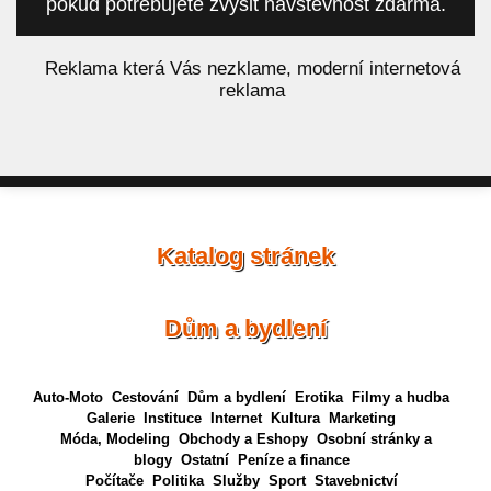
pokud potřebujete zvýšit návštěvnost zdarma.
á
Reklama která Vás nezklame, moderní internetová
reklama
Katalog stránek
Dům a bydlení
Auto-Moto
Cestování
Dům a bydlení
Erotika
Filmy a hudba
Galerie
Instituce
Internet
Kultura
Marketing
Móda, Modeling
Obchody a Eshopy
Osobní stránky a
blogy
Ostatní
Peníze a finance
Počítače
Politika
Služby
Sport
Stavebnictví