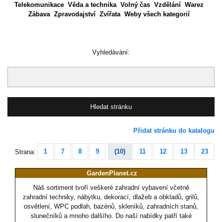
Telekomunikace
Věda a technika
Volný čas
Vzdělání
Warez
Zábava
Zpravodajství
Zvířata
Weby všech kategorií
Vyhledávání:
Přidat stránku do katalogu
1
7
8
9
(10)
11
12
13
23
Strana:
GardenPlanet.cz
Náš sortiment tvoří veškeré zahradní vybavení včetně
zahradní techniky, nábytku, dekorací, dlažeb a obkladů, grilů,
osvětlení, WPC podlah, bazénů, skleníků, zahradních stanů,
slunečníků a mnoho dalšího. Do naší nabídky patří také