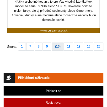
kľučky alebo iné kovania je pre Vás vhodný ktorýkoľvek
model zo série PANDA alebo SHARK Dokonale očistíte
nielen farby, ale aj prírodné sedimenty alebo rôzne tmely.
Kovanie, kľučky a iné medené alebo mosadzné ozdoby budú
dokonale lesklé.
www.pulsar-laser.sk
1
7
8
9
(10)
11
12
13
23
Strana:
Přihlášení uživatele
Přihlásit se
Registrovat