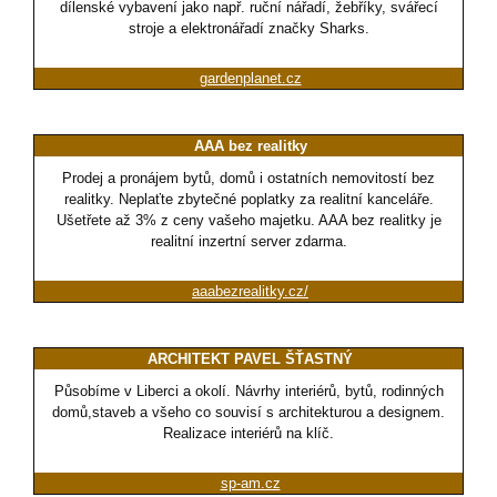
dílenské vybavení jako např. ruční nářadí, žebříky, svářecí
stroje a elektronářadí značky Sharks.
gardenplanet.cz
AAA bez realitky
Prodej a pronájem bytů, domů i ostatních nemovitostí bez
realitky. Neplaťte zbytečné poplatky za realitní kanceláře.
Ušetřete až 3% z ceny vašeho majetku. AAA bez realitky je
realitní inzertní server zdarma.
aaabezrealitky.cz/
ARCHITEKT PAVEL ŠŤASTNÝ
Působíme v Liberci a okolí. Návrhy interiérů, bytů, rodinných
domů,staveb a všeho co souvisí s architekturou a designem.
Realizace interiérů na klíč.
sp-am.cz