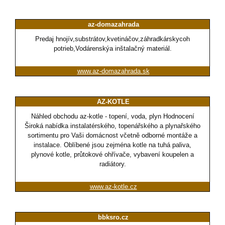
az-domazahrada
Predaj hnojív,substrátov,kvetináčov,záhradkárskycoh
potrieb,Vodárenskýa inštalačný materiál.
www.az-domazahrada.sk
AZ-KOTLE
Náhled obchodu az-kotle - topení, voda, plyn Hodnocení
Široká nabídka instalatérského, topenářského a plynařského
sortimentu pro Vaši domácnost včetně odborné montáže a
instalace. Oblíbené jsou zejména kotle na tuhá paliva,
plynové kotle, průtokové ohřívače, vybavení koupelen a
radiátory.
www.az-kotle.cz
bbksro.cz