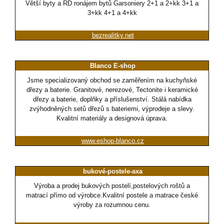
Větší byty a RD ronájem bytů Garsoniery 2+1 a 2+kk 3+1 a
3+kk 4+1 a 4+kk
bezrealitky.net
Blanco E-shop
Jsme specializovaný obchod se zaměřením na kuchyňské
dřezy a baterie. Granitové, nerezové, Tectonite i keramické
dřezy a baterie, doplňky a příslušenství. Stálá nabídka
zvýhodněných setů dřezů s bateriemi, výprodeje a slevy.
Kvalitní materiály a designová úprava.
www.eshop-blanco.cz
bukové-postele-axa
Výroba a prodej bukových postelí,postelových roštů a
matrací přímo od výrobce.Kvalitní postele a matrace české
výroby za rozumnou cenu.