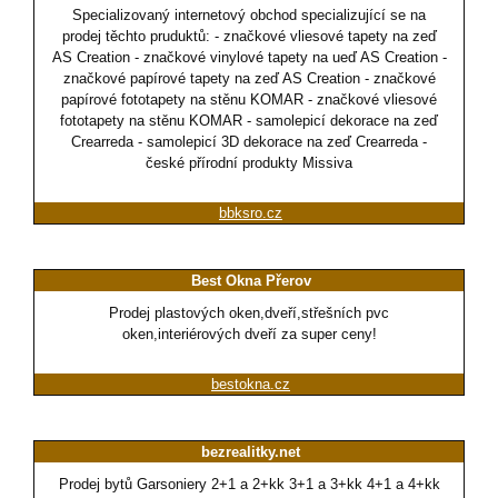
Specializovaný internetový obchod specializující se na
prodej těchto pruduktů: - značkové vliesové tapety na zeď
AS Creation - značkové vinylové tapety na ueď AS Creation -
značkové papírové tapety na zeď AS Creation - značkové
papírové fototapety na stěnu KOMAR - značkové vliesové
fototapety na stěnu KOMAR - samolepicí dekorace na zeď
Crearreda - samolepicí 3D dekorace na zeď Crearreda -
české přírodní produkty Missiva
bbksro.cz
Best Okna Přerov
Prodej plastových oken,dveří,střešních pvc
oken,interiérových dveří za super ceny!
bestokna.cz
bezrealitky.net
Prodej bytů Garsoniery 2+1 a 2+kk 3+1 a 3+kk 4+1 a 4+kk