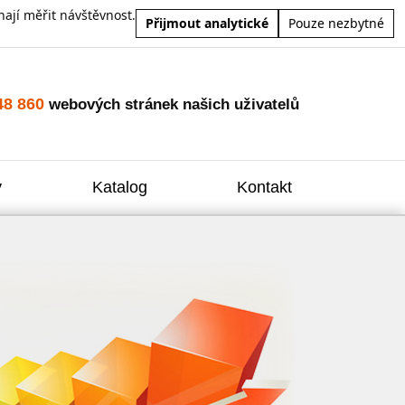
ají měřit návštěvnost.
Přijmout analytické
Pouze nezbytné
48 860
webových stránek našich uživatelů
y
Katalog
Kontakt
Zvýšení
Reklam