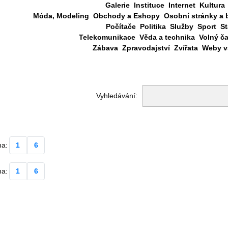
Galerie
Instituce
Internet
Kultura
Móda, Modeling
Obchody a Eshopy
Osobní stránky a 
Počítače
Politika
Služby
Sport
St
Telekomunikace
Věda a technika
Volný č
Zábava
Zpravodajství
Zvířata
Weby vš
Vyhledávání:
na:
1
6
na:
1
6