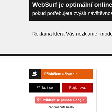
WebSurf je optimální online
pokud potřebujete zvýšit návštěvno
Reklama která Vás nezklame, moder
Přihlášení uživatele
Přihlásit se
Registrovat
Zapomenuté heslo