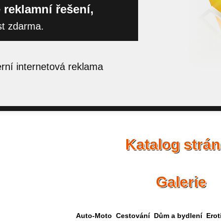
 reklamní řešení,
st zdarma.
ní internetová reklama
Katalog strá
Galerie
Auto-Moto
Cestování
Dům a bydlení
Erot