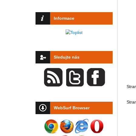
Informace
Sledujte nás
Stra
Stra
WebSurf Browser