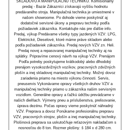
SKLADOVÚ A MANIPULAČNÚ TECHNIKU. Komisionálny
predaj - Bazár Zákazníci získavajú vyššiu hodnotu
predávaného stroja. Manipulačná technika je umiestnené v
našom showroome. Po dohode vieme poskytnúť aj
dodatočné servisné úkony a prepravu techniky podľa
požiadaviek zákazníka. Kontaktujte nás pre ďalšie info.
Predaj, výkup Predávame všetky typy jazdených VZV: LPG,
Elektrické, Dieselové, ktoré máme práve skladom alebo
podľa požiadaviek zákazníka. Predaj nových VZV zn. Heli.
Predaj novej a repasovanej manipulačnej techniky aj na
splátky. Pripravíme cenový návrh na výkup VZV. Prenájom
Podľa potreby poskytujeme krátkodobý alebo dlhodobý
prenájom vysokozdvižných vozíkov, pracovných zdvižných
plošín a inej skladovej manipulačnej techniky. Možný dovoz
zariadenia priamo na miesto výkonu činnosti. Servis,
pneuservis Vykonávame opravy všetkých druhov VZV a
manipulačnej techniky priamo u zákazníka našim servisným
vozidlom. Generálne opravy a ťažkú údržbu prevádzame v
našich dielňach. Výmeny pneu a príslušenstva, prelisovanie,
úprava dezénu. Počas opravy vieme poskytnúť náhradný
VZV. Preprava a dovoz Ponúkame profesionálnu prepravu
VZV, pracovných strojov, plošín a inej manipulačnej techniky.
Plošinová preprava sa uskutočňuje reťazovým nakladačom s
nosnosťou do 8 ton. Rozmer plošiny: š 184 x d 280 cm.