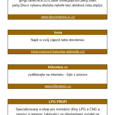
go-go tanečnice,DJ's,laser show,popcorn party,foam
party,Disco výbava,obsluha nahoře bez,úklidová četa,stiptýz
www.disconamiru.ic.cz
Invia
Najdi si svůj zájezd nebo dovolenou
invia-cestovni-kancelar.webnode.cz/
kliknetesi.cz
vydělávejte na internetu - žijte z provize
www.kliknetesi.cz
LPG PROFI
Specializovaný e-shop pro montážní dílny LPG a CNG a
servisy a opravny zabývající se přestavbami vozidel na