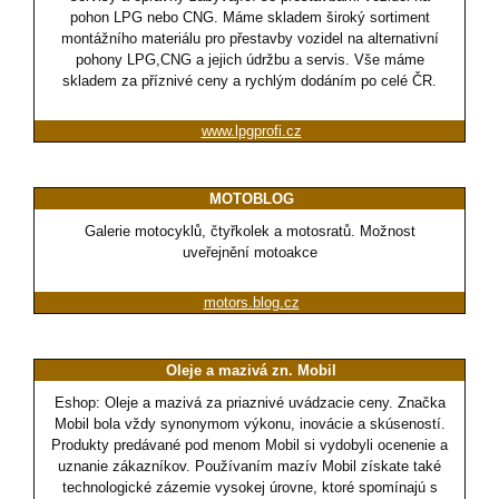
pohon LPG nebo CNG. Máme skladem široký sortiment
montážního materiálu pro přestavby vozidel na alternativní
pohony LPG,CNG a jejich údržbu a servis. Vše máme
skladem za příznivé ceny a rychlým dodáním po celé ČR.
www.lpgprofi.cz
MOTOBLOG
Galerie motocyklů, čtyřkolek a motosratů. Možnost
uveřejnění motoakce
motors.blog.cz
Oleje a mazivá zn. Mobil
Eshop: Oleje a mazivá za priaznivé uvádzacie ceny. Značka
Mobil bola vždy synonymom výkonu, inovácie a skúseností.
Produkty predávané pod menom Mobil si vydobyli ocenenie a
uznanie zákazníkov. Používaním mazív Mobil získate také
technologické zázemie vysokej úrovne, ktoré spomínajú s