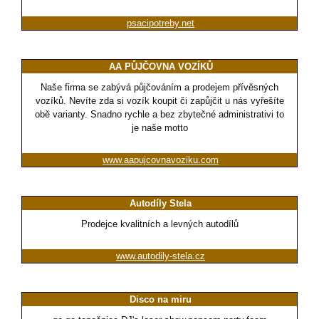
psacipotreby.net
AA PŮJČOVNA VOZÍKŮ
Naše firma se zabývá půjčováním a prodejem přívěsných
vozíků. Nevíte zda si vozík koupit či zapůjčit u nás vyřešíte
obě varianty. Snadno rychle a bez zbytečné administrativi to
je naše motto
www.aapujcovnavoziku.com
Autodíly Stela
Prodejce kvalitních a levných autodílů
www.autodily-stela.cz
Disco na miru