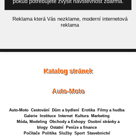
pokud potřebujete zvýšit návštěvnost zdarma.
á
Reklama která Vás nezklame, moderní internetová
reklama
Katalog stránek
Auto-Moto
Auto-Moto
Cestování
Dům a bydlení
Erotika
Filmy a hudba
Galerie
Instituce
Internet
Kultura
Marketing
Móda, Modeling
Obchody a Eshopy
Osobní stránky a
blogy
Ostatní
Peníze a finance
Počítače
Politika
Služby
Sport
Stavebnictví