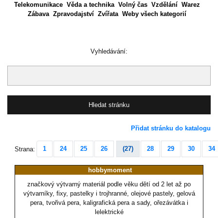
Telekomunikace
Věda a technika
Volný čas
Vzdělání
Warez
Zábava
Zpravodajství
Zvířata
Weby všech kategorií
Vyhledávání:
Přidat stránku do katalogu
1
24
25
26
(27)
28
29
30
34
Strana:
hobbymoment
značkový výtvarný materiál podle věku dětí od 2 let až po
výtvarníky, fixy, pastelky i trojhranné, olejové pastely, gelová
pera, tvořivá pera, kaligrafická pera a sady, ořezávátka i
lelektrické