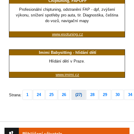
Chiptuning, FAPOFF
Profesionální chiptuning, odstranění FAP - dpf, zvýšení
výkonu, snížení spotřeby pro auta, tir. Diagnostika, čeština
do vozů, navigační mapy
www.esotuning.cz
Imimi Babysitting - hlídání dětí
Hlídání dětí v Praze.
www.imimi.cz
1
24
25
26
(27)
28
29
30
34
Strana:
Přihlášení uživatele