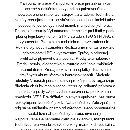
Manipulačné práce Manipulačné práce pre zákazníkov
spojené s nakládkou a vykládkou paletovaného a
nepaletovaného materiálu, strojov a zariadení. Techniku a
vozíky prenajímame aj so skúsenou obsluhou. Individuálne
posúdenie jednotlivých podmienok manipulačných prác.
Technické kontroly Vykonávame technické prehliadky podľa
platnej legislatívy noriem STN v súlade s ISO STN 3691 s
vystavením Protokolu o technickom stave zariadenia.
Revízie plynových zariadení Realizujeme montáž a revízie
splynovačov LPG s vystavením Správy o odbornej
prehliadke plynového zariadenia. Predaj akumulátorov
Predaj, servis, diagnostika a kontrola dobíjania trakčných
akumulátorov. Predaj možný aj na splátky. Testovanie
trakčných akumulátorov a kontaktov batérií. Školenie
obsluhy V našich priestoroch sa pre záujemcov organizujú
školenia obsluhy manipulačnej techniky, odborná príprava a
praktické jazdy až po vydanie oprávnenia preukazu na
prevádzku VZV. Pre držiteľov platných oprávnení bez praxe
poskytujeme kondičné jazdy. Náhradné diely Zabezpečíme
originálne súčiastky priamo od výrobcov alebo porovnateľné
spoľahlivé náhradné diely za priaznivé ceny.
Najpoužívanejšie náhradné diely pre skladovú, manipulačnú
techniku a pre vysokozdvižné vozíky máme k dispozícií na