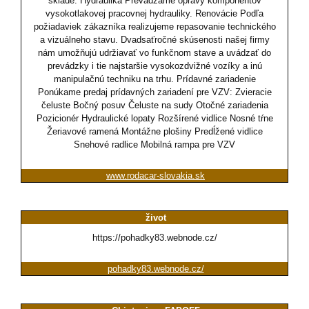
sklade. Hydraulika Prevádzame opravy komponentov
vysokotlakovej pracovnej hydrauliky. Renovácie Podľa
požiadaviek zákazníka realizujeme repasovanie technického
a vizuálneho stavu. Dvadsaťročné skúsenosti našej firmy
nám umožňujú udržiavať vo funkčnom stave a uvádzať do
prevádzky i tie najstaršie vysokozdvižné vozíky a inú
manipulačnú techniku na trhu. Prídavné zariadenie
Ponúkame predaj prídavných zariadení pre VZV: Zvieracie
čeluste Bočný posuv Čeluste na sudy Otočné zariadenia
Pozicionér Hydraulické lopaty Rozšírené vidlice Nosné tŕne
Žeriavové ramená Montážne plošiny Predĺžené vidlice
Snehové radlice Mobilná rampa pre VZV
www.rodacar-slovakia.sk
život
https://pohadky83.webnode.cz/
pohadky83.webnode.cz/