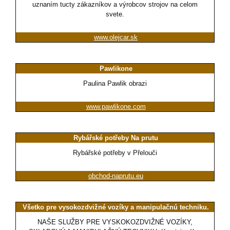
uznaním tucty zákazníkov a výrobcov strojov na celom
svete.
www.olejcar.sk
Pawlikone
Paulina Pawlik obrazi
www.pawlikone.com
Rybářské potřeby Na prutu
Rybářské potřeby v Přelouči
obchod-naprutu.eu
Všetko pre vysokozdvižné vozíky a manipulačnú techniku.
NAŠE SLUŽBY PRE VYSKOKOZDVIŽNÉ VOZÍKY,