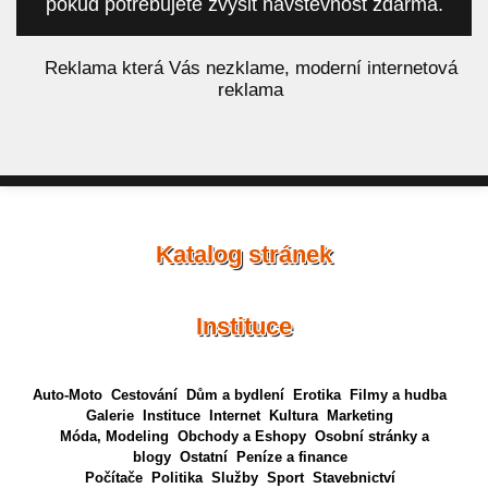
pokud potřebujete zvýšit návštěvnost zdarma.
á
Reklama která Vás nezklame, moderní internetová
reklama
Katalog stránek
Instituce
Auto-Moto
Cestování
Dům a bydlení
Erotika
Filmy a hudba
Galerie
Instituce
Internet
Kultura
Marketing
Móda, Modeling
Obchody a Eshopy
Osobní stránky a
blogy
Ostatní
Peníze a finance
Počítače
Politika
Služby
Sport
Stavebnictví